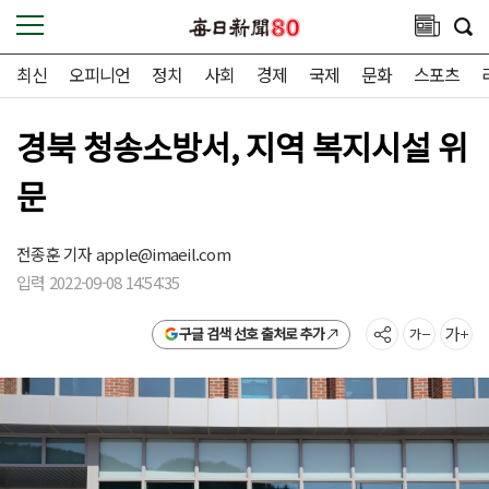
최신
오피니언
정치
사회
경제
국제
문화
스포츠
경북 청송소방서, 지역 복지시설 위
문
전종훈 기자
apple@imaeil.com
입력 2022-09-08 14:54:35
구글 검색 선호 출처로 추가