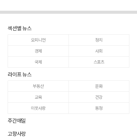
섹션별 뉴스
오피니언
정치
경제
사회
국제
스포츠
라이프 뉴스
부동산
문화
교육
건강
이웃사랑
동정
주간매일
고향사랑