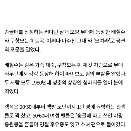
송골매를 상징하는 커다란 날개 모양 무대에 등장한 배철수
와 구창모는 히트곡 '어쩌다 마주친 그대'와 '모여라'로 공연
의 포문을 열었다.
배철수는 검은 가죽 재킷, 구창모는 흰 재킷 차림으로 무대
좌우편에서 각각 등장해 하이 파이브로 팀의 부활을 알렸다.
두 사람 모두 1980년대 청춘의 상징인 청바지를 입어 눈에
띄었다.
객석은 20·30대부터 백발 노년까지 1만 명에 육박하는 관객
들로 꽉 찼고, 50·60대 여성 팬들은 '송골매'라고 쓰인 야광
응원봉을 흔들며 명절 후유증도 잊고 소녀 팬으로 돌아갔다.