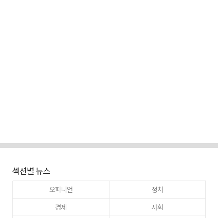
섹션별 뉴스
오피니언
정치
경제
사회