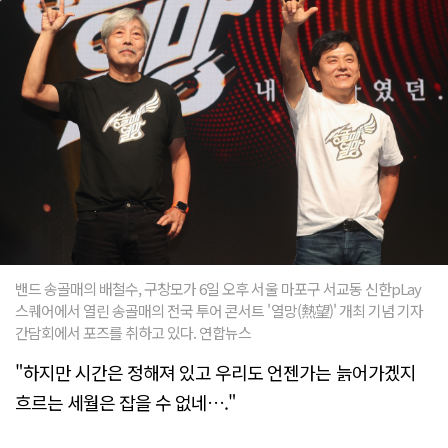
밴드 송골매의 배철수, 구창모가 6일 오후 서울 마포구 서교동 신한pLay
스퀘어에서 열린 송골매의 전국 투어 콘서트 '열망(熱望)' 개최 기념 기자
간담회에서 포즈를 취하고 있다. 연합뉴스
"하지만 시간은 정해져 있고 우리도 언젠가는 늙어가겠지
흐르는 세월은 잡을 수 없네…."