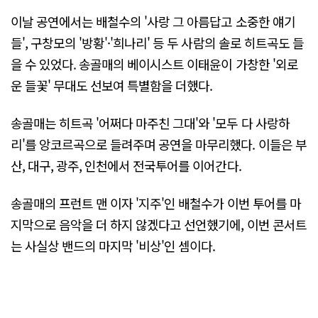
이날 공연에서는 배철수의 '사랑 그 아름답고 소중한 얘기
들', 구창모의 '방황'·'희나리' 등 두 사람의 솔로 히트곡도 들
을 수 있었다. 송골매의 베이시스트 이태윤이 가창한 '외로
운 들꽃' 무대도 선보여 특별함을 더했다.
송골매는 히트곡 '어쩌다 마주친 그대'와 '모두 다 사랑하
리'를 앙코르곡으로 들려주며 공연을 마무리했다. 이들은 부
산, 대구, 광주, 인천에서 전국투어를 이어간다.
송골매의 프런트 맨 이자 '지주'인 배철수가 이번 투어를 마
지막으로 음악을 더 하지 않겠다고 선언했기에, 이번 콘서트
는 사실상 밴드의 마지막 '비상'인 셈이다.