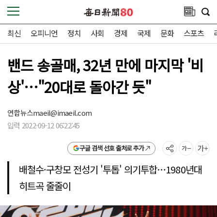
최신
오피니언
정치
사회
경제
국제
문화
스포츠
밴드 송골매, 32년 만에 마지막 '비
상'…"20대로 돌아간 듯"
연합뉴스
maeil@imaeil.com
입력 2022-09-12 06:22:45
구글 검색 선호 출처로 추가
배철수·구창모 전성기 '투톱' 의기투합…1980년대
히트곡 줄줄이