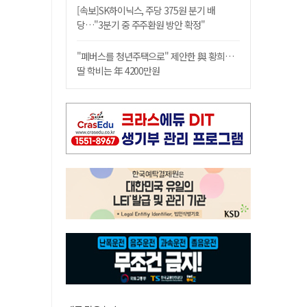
[속보]SK하이닉스, 주당 375원 분기 배
당…"3분기 중 주주환원 방안 확정"
"폐버스를 청년주택으로" 제안한 與 황희…
딸 학비는 年 4200만원