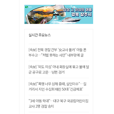
실시간 주요뉴스
[속보] 전북 경찰 간부 '女교사 몰카' 아들 폰
부수고…"처벌 못하는 사안" 내부망에 글
[속보] '외도 의심' 아내 화장실에 묶고 불에 달
군 공구로 고문…남편 검거
[속보]"폭행 너무 심해 중태, 살인미수"…길
거리서 지인 수십회 때린 50대 '긴급체포'
"3세 아동 학대"…대구 북구 국공립어린이집
교사 2명 검찰 송치