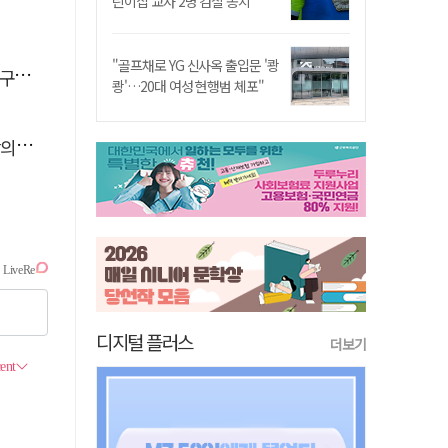
린이집 교사 2명 검찰 송치
"골프채로 YG 신사옥 출입문 '쾅
감독
쾅'…20대 여성 현행범 체포"
결"
디지털 플러스
더보기