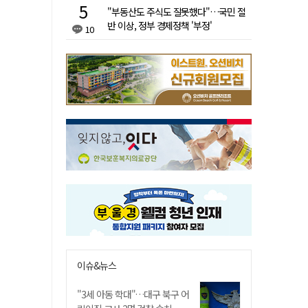
"부동산도 주식도 잘못했다"…국민 절
반 이상, 정부 경제정책 '부정'
10
이슈&뉴스
"3세 아동 학대"…대구 북구 어