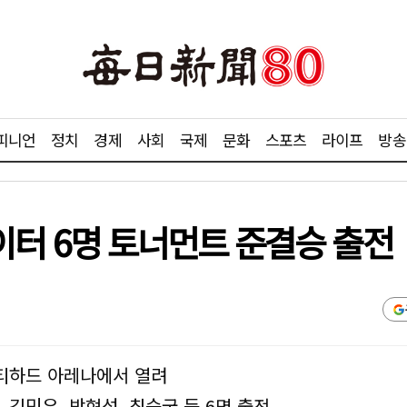
피니언
정치
경제
사회
국제
문화
스포츠
라이프
방송
 파이터 6명 토너먼트 준결승 출전
에티하드 아레나에서 열려
 김민우, 박현성, 최승국 등 6명 출전