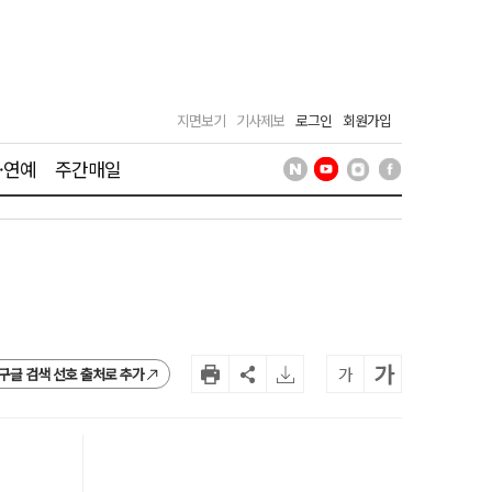
지면보기
기사제보
로그인
회원가입
·연예
주간매일
가
가
구글 검색 선호 출처로 추가