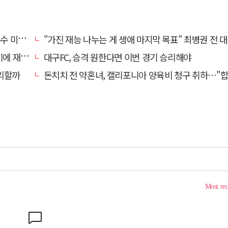
리 영입
"가진 재능 나누는 게 생애 마지막 목표" 최병권 전 대구체고 복싱 
 재정비
대구FC, 승격 원한다면 이번 경기 승리해야
리할까
돈치치 전 약혼녀, 캘리포니아 양육비 청구 취하…"합의로 해