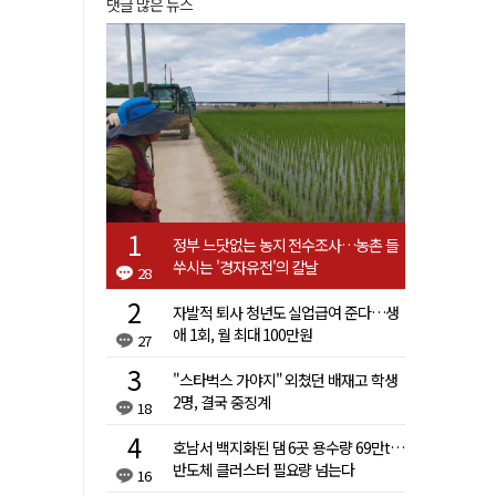
댓글 많은 뉴스
정부 느닷없는 농지 전수조사…농촌 들
쑤시는 '경자유전'의 칼날
28
자발적 퇴사 청년도 실업급여 준다…생
애 1회, 월 최대 100만원
27
"스타벅스 가야지" 외쳤던 배재고 학생
2명, 결국 중징계
18
호남서 백지화된 댐 6곳 용수량 69만t…
반도체 클러스터 필요량 넘는다
16