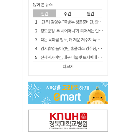
많이 본 뉴스
일간
주간
월간
[단독] 김영수 "국방부 청문준비단, 안규백 탈영 알고있었다"
청도군정 '두 시어머니'가 되어서는 안된다
타는 목마름 청도, 해 저문 저수지 둑에 군수가 서 있었다
임시휴업 들어갔던 홈플러스 영주점, 7일 영업 재개…지하 1층만 운영
신세계사이먼, 대구 아울렛 토지매매 계약 체결… 사업 본궤도
SK하이닉스, 주당 375원 분기 배당 공시…"3분기 중 주주환원 방안 확정"
더보기
"상법개정해도 주주가 '봉'"…하이닉스 솔리다임 상장설에 술렁[개미와글와글]
이의준 전 경북도 새마을봉사과장, 제28대 울릉군 부군수 취임
外人 한 달 새 8000억 담았는데…LG이노텍 목표주가는 왜 엇갈릴까
정청래, 靑 겨냥... "신천지·레버리지·호남 반도체 겁박 사과하라"