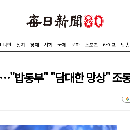
피니언
정치
경제
사회
국제
문화
스포츠
라이프
방송
…"밥통부" "담대한 망상" 조