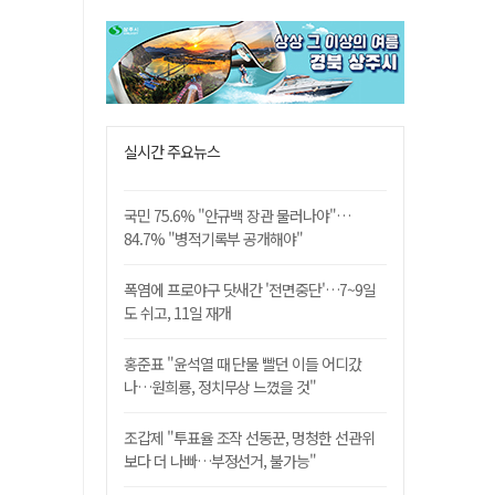
실시간 주요뉴스
국민 75.6% "안규백 장관 물러나야"…
84.7% "병적기록부 공개해야"
폭염에 프로야구 닷새간 '전면중단'…7~9일
도 쉬고, 11일 재개
홍준표 "윤석열 때 단물 빨던 이들 어디갔
나…원희룡, 정치무상 느꼈을 것"
조갑제 "투표율 조작 선동꾼, 멍청한 선관위
보다 더 나빠…부정선거, 불가능"