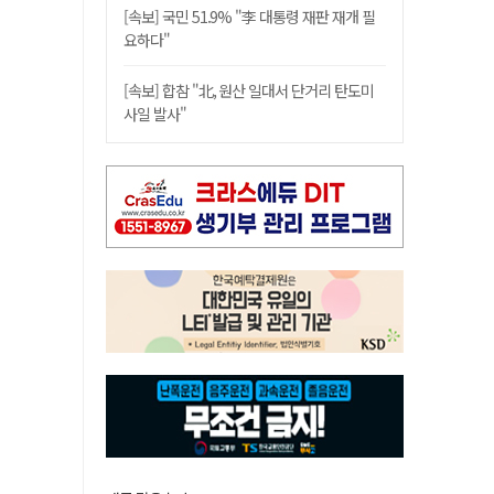
[속보] 국민 51.9% "李 대통령 재판 재개 필
요하다"
[속보] 합참 "北, 원산 일대서 단거리 탄도미
사일 발사"