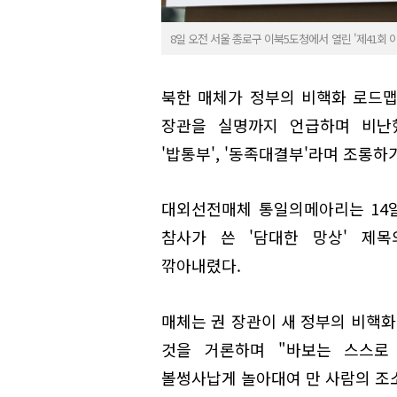
8일 오전 서울 종로구 이북5도청에서 열린 '제41회
북한 매체가 정부의 비핵화 로드맵
장관을 실명까지 언급하며 비난했
'밥통부', '동족대결부'라며 조롱하
대외선전매체 통일의메아리는 14
참사가 쓴 '담대한 망상' 제목
깎아내렸다.
매체는 권 장관이 새 정부의 비핵화
것을 거론하며 "바보는 스스로
볼썽사납게 놀아대여 만 사람의 조소