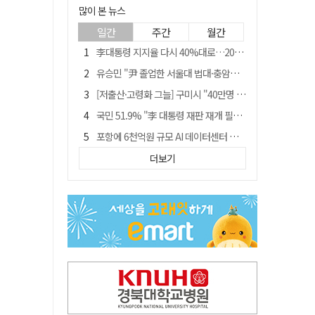
많이 본 뉴스
일간
주간
월간
李대통령 지지율 다시 40%대로…20대는 18.8%p 급락
유승민 "尹 졸업한 서울대 법대·충암고도 없애야"…李 육사 통합 직격
[저출산·고령화 그늘] 구미시 "40만명 사수" 고령군 "3만명대 회복"
국민 51.9% "李 대통령 재판 재개 필요하다"
포항에 6천억원 규모 AI 데이터센터 들어선다
월 매출 9천만원에도 문 닫는 영양 젖소농장… "일할 사람이 없어"
더보기
경북 영천시, 9월부터 11월까지 반값 여행 혜택 제공
경찰, 홍명보 선임 의혹 수사…대한축구협회 전격 압수수색
"김용민, 흑백논리로 세상 보는 듯" 검찰 내부서 지탄
'솔리다임 IPO 추진설' SK하이닉스, 주가 9% 급락