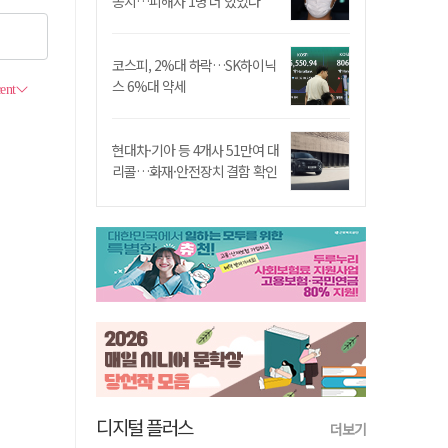
송치…피해자 1명 더 있었다
코스피, 2%대 하락…SK하이닉
스 6%대 약세
현대차·기아 등 4개사 51만여 대
리콜…화재·안전장치 결함 확인
디지털 플러스
더보기