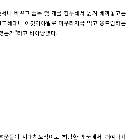
순서나 바꾸고 품목 몇 개를 첨부해서 옮겨 베껴놓고는
 광고해대니 이것이야말로 미꾸라지국 먹고 용트림하는
니겠는가"라고 비아냥댔다.
 추물들이 시대착오적이고 허망한 개꿈에서 깨여나지