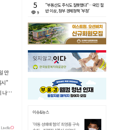
"부동산도 주식도 잘못했다"…국민 절
반 이상, 정부 경제정책 '부정'
9
일 만
실시"
설 듯
이슈&뉴스
'아동 성매매 혐의' 최영중 구속