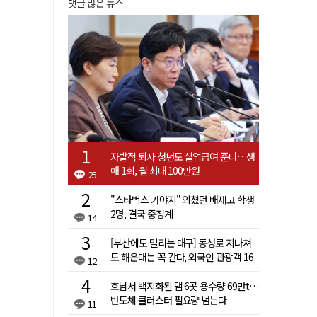
댓글 많은 뉴스
자발적 퇴사 청년도 실업급여 준다…생
애 1회, 월 최대 100만원
25
"스타벅스 가야지" 외쳤던 배재고 학생
2명, 결국 중징계
14
[부산에도 밀리는 대구] 동성로 지나쳐
도 해운대는 꼭 간다, 외국인 관광객 16
12
배 차이
호남서 백지화된 댐 6곳 용수량 69만t…
반도체 클러스터 필요량 넘는다
11