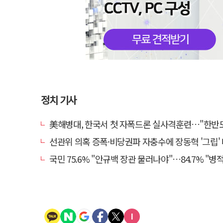
정치 기사
美해병대, 한국서 첫 자폭드론 실사격훈련…"한반도 지형 
선관위 의혹 증폭·비당권파 자충수에 장동혁 '그립' 더 강
국민 75.6% "안규백 장관 물러나야"…84.7% "병적기록부 공