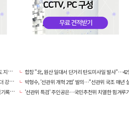
학습"
합참 "北, 원산 일대서 단거리 탄도미사일 발사"…42
해졌다
박형수, '선관위 개혁 2법' 발의…"선관위 국조 매년 
개해야"
'선관위 특검' 주인공은…국민추천위 치열한 힘겨루기 나