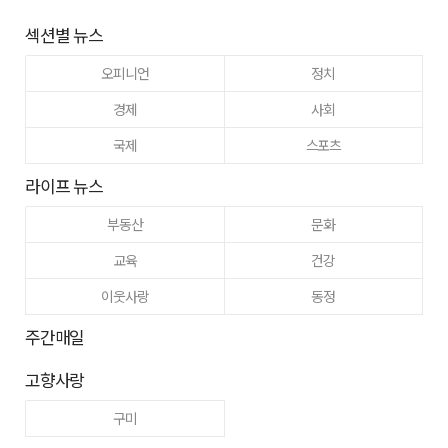
섹션별 뉴스
오피니언
정치
경제
사회
국제
스포츠
라이프 뉴스
부동산
문화
교육
건강
이웃사랑
동정
주간매일
고향사랑
구미