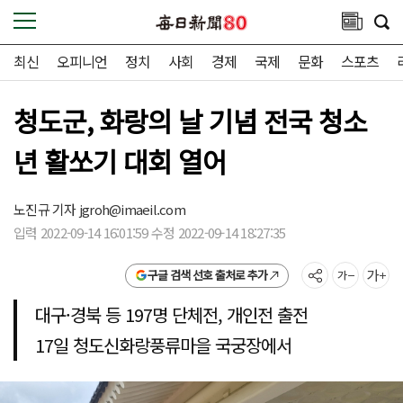
최신
오피니언
정치
사회
경제
국제
문화
스포츠
청도군, 화랑의 날 기념 전국 청소
년 활쏘기 대회 열어
노진규 기자
jgroh@imaeil.com
입력 2022-09-14 16:01:59 수정 2022-09-14 18:27:35
구글 검색 선호 출처로 추가
대구·경북 등 197명 단체전, 개인전 출전
17일 청도신화랑풍류마을 국궁장에서