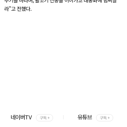
주기를 바라며, 활쏘기 전통을 이어가고 대중화에 힘써달
라"고 전했다.
네이버TV
유튜브
구독 +
구독 +