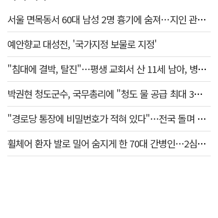
서울 면목동서 60대 남성 2명 흉기에 숨져…지인 관계로 추정
예안향교 대성전, '국가지정 보물로 지정'
"침대에 결박, 탈진"…평생 교회서 산 11세 남아, 병원 이송 끝 숨져
박권현 청도군수, 국무총리에 "청도 물 공급 최대 3만t 늘려달라"
"경로당 통장에 비밀번호가 적혀 있다"…전국 돌며 경로당 13곳 턴 30대 구속
휠체어 환자 발로 밀어 숨지게 한 70대 간병인…2심도 집행유예