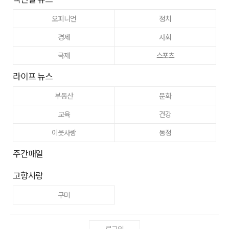
오피니언
정치
경제
사회
국제
스포츠
라이프 뉴스
부동산
문화
교육
건강
이웃사랑
동정
주간매일
고향사랑
구미
로그인