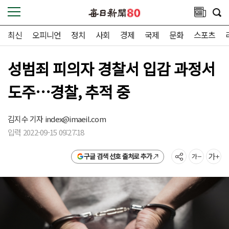
최신
오피니언
정치
사회
경제
국제
문화
스포츠
성범죄 피의자 경찰서 입감 과정서
도주…경찰, 추적 중
김지수 기자
index@imaeil.com
입력 2022-09-15 09:27:18
구글 검색 선호 출처로 추가