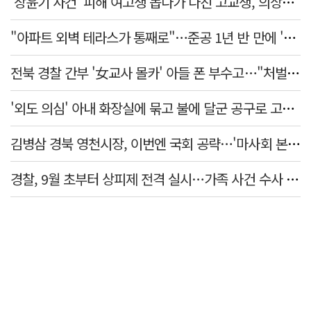
'장윤기 사건' 피해 여고생 돕다가 다친 고교생, 의상자 인정
"아파트 외벽 테라스가 통째로"…준공 1년 반 만에 '아찔 사고'
전북 경찰 간부 '女교사 몰카' 아들 폰 부수고…"처벌 못하는 사안" 내부망에 글
'외도 의심' 아내 화장실에 묶고 불에 달군 공구로 고문…남편 검거
김병삼 경북 영천시장, 이번엔 국회 공략…'마사회 본사 이전·광역교통망 확충' 요청
경찰, 9월 초부터 상피제 전격 실시…가족 사건 수사 못해