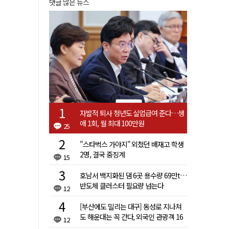
댓글 많은 뉴스
자발적 퇴사 청년도 실업급여 준다…생
애 1회, 월 최대 100만원
25
"스타벅스 가야지" 외쳤던 배재고 학생
2명, 결국 중징계
15
호남서 백지화된 댐 6곳 용수량 69만t…
반도체 클러스터 필요량 넘는다
12
[부산에도 밀리는 대구] 동성로 지나쳐
도 해운대는 꼭 간다, 외국인 관광객 16
12
배 차이