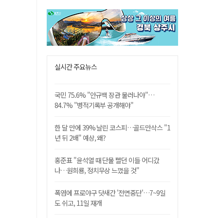
실시간 주요뉴스
국민 75.6% "안규백 장관 물러나야"…
84.7% "병적기록부 공개해야"
한 달 만에 39% 날린 코스피…골드만삭스 "1
년 뒤 2배" 예상, 왜?
홍준표 "윤석열 때 단물 빨던 이들 어디갔
나…원희룡, 정치무상 느꼈을 것"
폭염에 프로야구 닷새간 '전면중단'…7~9일
도 쉬고, 11일 재개