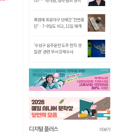
나?…"차가원, 형사 범죄 영역"
폭염에 프로야구 닷새간 '전면중
단'…7~9일도 쉬고, 11일 재개
'수성구 음주운전 도주 현직 경
찰관' 관련 부서 강제수사
디지털 플러스
더보기