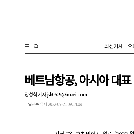
최신기사
오
베트남항공, 아시아 대표
장성혁 기자
jsh0529@imaeil.com
매일신문
입력 2022-09-21 09:14:09
지난 7일 호치민에서 열린 '202