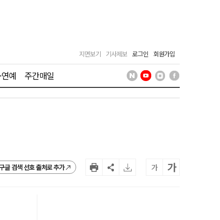
지면보기
기사제보
로그인
회원가입
·연예
주간매일
가
가
구글 검색 선호 출처로 추가