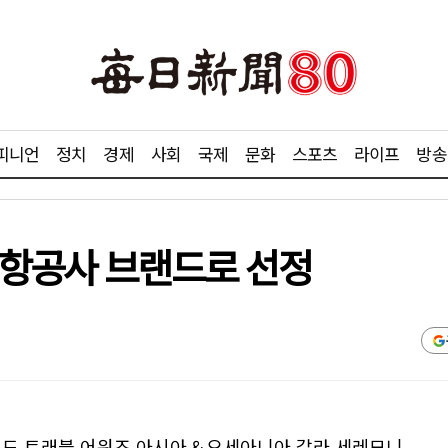
피니언
정치
경제
사회
국제
문화
스포츠
라이프
방송
 항공사 브랜드로 선정
2 월드 트래블 어워즈 아시아＆오세아니아 갈라 세레모니