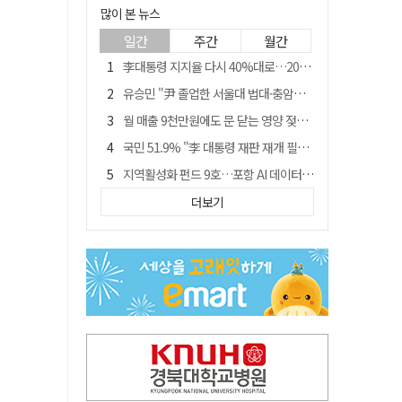
많이 본 뉴스
일간
주간
월간
李대통령 지지율 다시 40%대로…20대는 18.8%p 급락
유승민 "尹 졸업한 서울대 법대·충암고도 없애야"…李 육사 통합 직격
월 매출 9천만원에도 문 닫는 영양 젖소농장… "일할 사람이 없어"
국민 51.9% "李 대통령 재판 재개 필요하다"
지역활성화 펀드 9호…포항 AI 데이터센터에 6천억 투입
경북 영천시, 9월부터 11월까지 반값 여행 혜택 제공
더보기
아쉬운 태클
'솔리다임 IPO 추진설' SK하이닉스, 주가 9% 급락
경찰, 홍명보 선임 의혹 수사…대한축구협회 전격 압수수색
"김용민, 흑백논리로 세상 보는 듯" 검찰 내부서 지탄