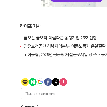
라이프 기사
금오산 금오리, 아름다운 동행기업 25호 선정
안전보건공단 경북지역본부, 이동노동자 온열질환 예방 
고아농협, 2026년 공공형 계절근로사업 성료… 농가 일손 부족 해소 '