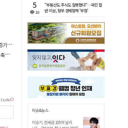
"부동산도 주식도 잘못했다"…국민 절
반 이상, 정부 경제정책 '부정'
10
 선정
나서
이슈&뉴스
이승기, 전세금 105억 날리