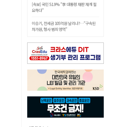
[속보] 국민 51.9% "李 대통령 재판 재개 필
요하다"
이승기, 전세금 105억원 날리나?…"구속된
차가원, 형사 범죄 영역"