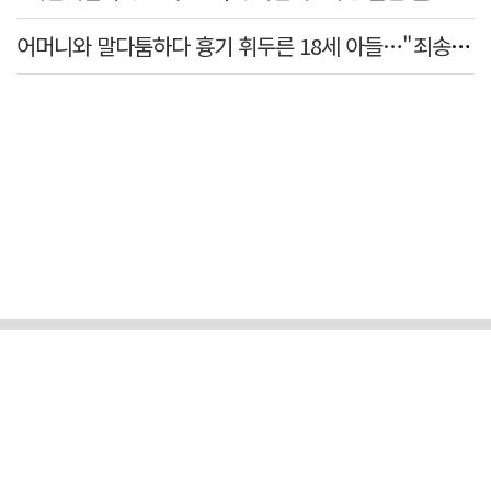
어머니와 말다툼하다 흉기 휘두른 18세 아들…"죄송하지 않나" 묻자 침묵