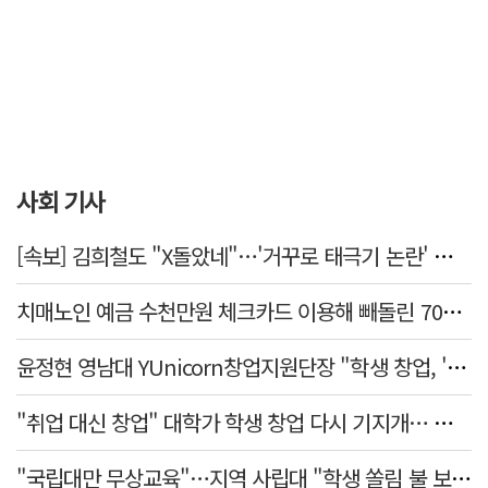
사회 기사
[속보] 김희철도 "X돌았네"…'거꾸로 태극기 논란' 인천시 현수막, 이틀 만에 철거
치매노인 예금 수천만원 체크카드 이용해 빼돌린 70대 간병인, 집행유예
윤정현 영남대 YUnicorn창업지원단장 "학생 창업, '팀 빌딩'이 제일 중요"
"취업 대신 창업" 대학가 학생 창업 다시 기지개… 창업자·기업·매출 동반 성장
"국립대만 무상교육"…지역 사립대 "학생 쏠림 불 보듯"