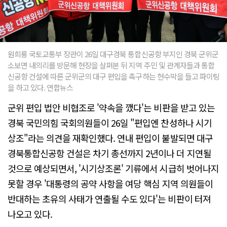
원희룡 국토교통부 장관이 26일 대구경북 통합신공항 부지인 경북 군위군
소보면 내의리를 방문해 현장을 살펴본 뒤 지역 주민 및 관계자들과 통합
신공항 건설에 따른 군위군의 대구 편입을 촉구하는 현수막을 들고 파이팅
을 하고 있다. 연합뉴스
군위 편입 법안 비협조로 '약속을 깼다'는 비판을 받고 있는
경북 국민의힘 국회의원들이 26일 "편입엔 찬성하나 시기
상조"라는 의견을 재확인했다. 연내 편입이 불발되면 대구
경북통합신공항 건설은 차기 총선까지 2년이나 더 지연될
것으로 예상되면서, '시기상조론' 기류에서 시급히 벗어나지
못할 경우 '대통령의 공약 사항을 여당 핵심 지역 의원들이
반대하는 초유의 사태가 연출될 수도 있다'는 비판이 터져
나오고 있다.