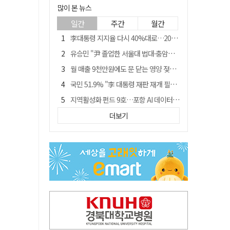
많이 본 뉴스
일간
주간
월간
李대통령 지지율 다시 40%대로…20대는 18.8%p 급락
유승민 "尹 졸업한 서울대 법대·충암고도 없애야"…李 육사 통합 직격
월 매출 9천만원에도 문 닫는 영양 젖소농장… "일할 사람이 없어"
국민 51.9% "李 대통령 재판 재개 필요하다"
지역활성화 펀드 9호…포항 AI 데이터센터에 6천억 투입
경북 영천시, 9월부터 11월까지 반값 여행 혜택 제공
더보기
아쉬운 태클
'솔리다임 IPO 추진설' SK하이닉스, 주가 9% 급락
경찰, 홍명보 선임 의혹 수사…대한축구협회 전격 압수수색
"김용민, 흑백논리로 세상 보는 듯" 검찰 내부서 지탄