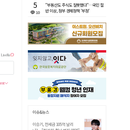
"부동산도 주식도 잘못했다"…국민 절
반 이상, 정부 경제정책 '부정'
10
이슈&뉴스
이승기, 전세금 105억 날리