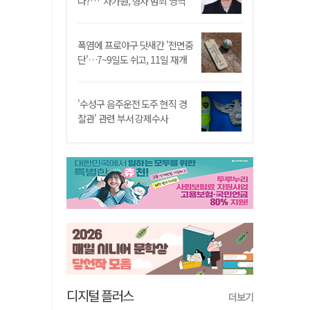
나?…"차가원, 형사 범죄 영역"
폭염에 프로야구 닷새간 '전면중
단'…7~9일도 쉬고, 11일 재개
'수성구 음주운전 도주 현직 경
찰관' 관련 부서 강제수사
디지털 플러스
더보기