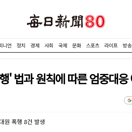
피니언
정치
경제
사회
국제
문화
스포츠
라이프
방송
행' 법과 원칙에 따른 엄중대응
대원 폭행 8건 발생