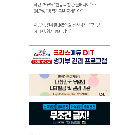
국민 75.6% "안규백 장관 물러나야"…
84.7% "병적기록부 공개해야"
이승기, 전세금 105억원 날리나?…"구속된
차가원, 형사 범죄 영역"