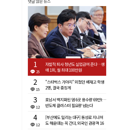
댓글 많은 뉴스
자발적 퇴사 청년도 실업급여 준다…생
애 1회, 월 최대 100만원
25
"스타벅스 가야지" 외쳤던 배재고 학생
2명, 결국 중징계
15
호남서 백지화된 댐 6곳 용수량 69만t…
반도체 클러스터 필요량 넘는다
12
[부산에도 밀리는 대구] 동성로 지나쳐
도 해운대는 꼭 간다, 외국인 관광객 16
12
배 차이