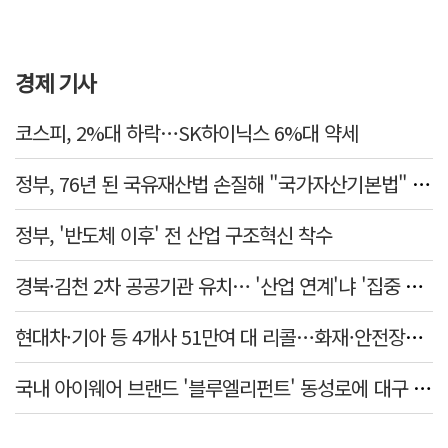
경제 기사
코스피, 2%대 하락…SK하이닉스 6%대 약세
정부, 76년 된 국유재산법 손질해 "국가자산기본법" 만든다
정부, '반도체 이후' 전 산업 구조혁신 착수
경북·김천 2차 공공기관 유치… '산업 연계'냐 '집중 배치'냐
현대차·기아 등 4개사 51만여 대 리콜…화재·안전장치 결함 확인
국내 아이웨어 브랜드 '블루엘리펀트' 동성로에 대구 매장 첫선