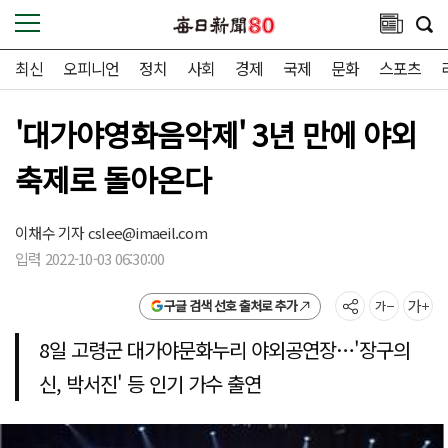
최신
오피니언
정치
사회
경제
국제
문화
스포츠
'대가야영화음악제' 3년 만에 야외
축제로 돌아온다
이채수 기자
cslee@imaeil.com
입력 2022-10-03 06:30:00
구글 검색 선호 출처로 추가
8일 고령군 대가야문화누리 야외공연장…'장구의
신, 박서진' 등 인기 가수 출연