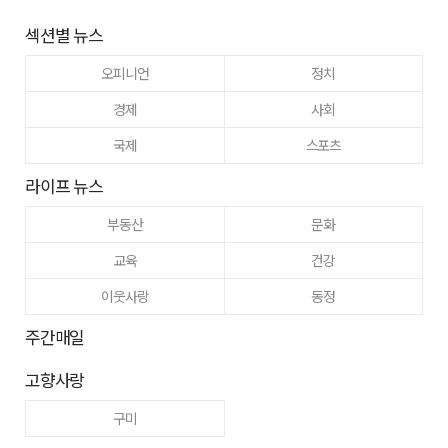
섹션별 뉴스
오피니언
정치
경제
사회
국제
스포츠
라이프 뉴스
부동산
문화
교육
건강
이웃사랑
동정
주간매일
고향사랑
구미