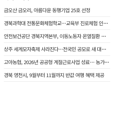
금오산 금오리, 아름다운 동행기업 25호 선정
경북과학대 전통문화체험학교…교육부 진로체험 인증기관 선정
안전보건공단 경북지역본부, 이동노동자 온열질환 예방 캠페인
상주 세계모자축제 사라진다…전국민 공모로 새 대표축제 발굴 나서
고아농협, 2026년 공공형 계절근로사업 성료… 농가 일손 부족 해소 '효자'
경북 영천시, 9월부터 11월까지 반값 여행 혜택 제공