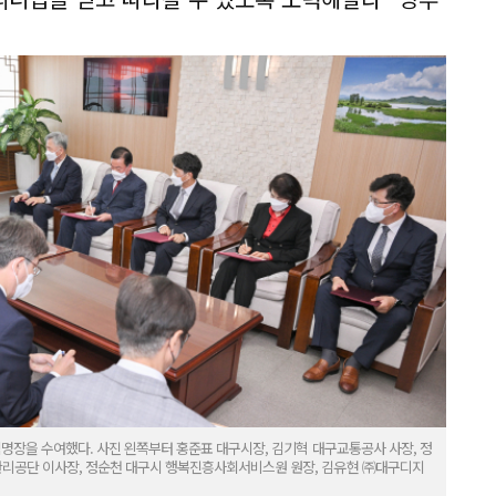
임명장을 수여했다. 사진 왼쪽부터 홍준표 대구시장, 김기혁 대구교통공사 사장, 정
리공단 이사장, 정순천 대구시 행복진흥사회서비스원 원장, 김유현 ㈜대구디지