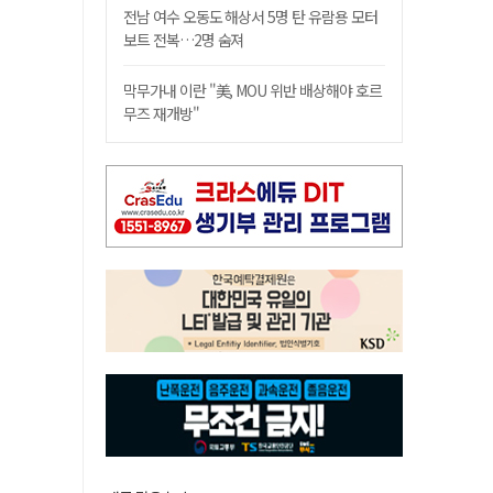
전남 여수 오동도 해상서 5명 탄 유람용 모터
보트 전복…2명 숨져
막무가내 이란 "美, MOU 위반 배상해야 호르
무즈 재개방"