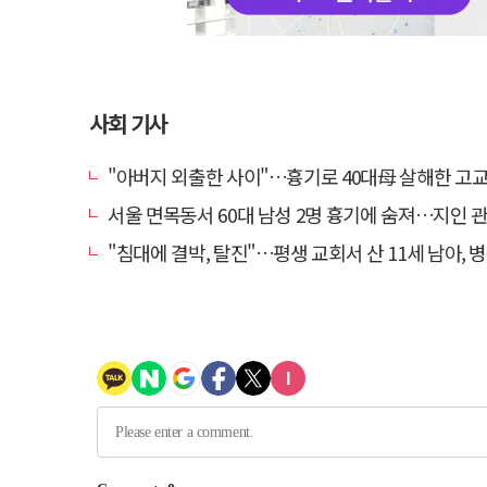
사회 기사
"아버지 외출한 사이"…흉기로 40대母 살해한 고교 자퇴생, 구속
서울 면목동서 60대 남성 2명 흉기에 숨져…지인 관계
"침대에 결박, 탈진"…평생 교회서 산 11세 남아, 병원 이송 