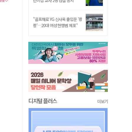
린이집 교사 2명 검찰 송치
"골프채로 YG 신사옥 출입문 '쾅
쾅'…20대 여성 현행범 체포"
디지털 플러스
더보기