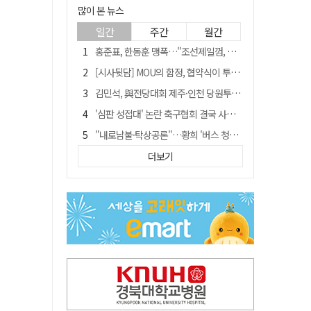
많이 본 뉴스
일간
주간
월간
홍준표, 한동훈 맹폭…"조선제일껌, 권력에 살고 권력에 죽었다"
[시사뒷담] MOU의 함정, 협약식이 투자 확정은 아니긴 해
김민석, 與전당대회 제주·인천 당원투표서 승리…누적 득표는 '초박빙'
'심판 성접대' 논란 축구협회 결국 사과…"깊이 반성, 쇄신하겠다"
"내로남불·탁상공론"…황희 '버스 청년주택' 제안에 與 내부서도 쓴소리
"경로당 통장에 비밀번호가 적혀 있다"…전국 돌며 경로당 13곳 턴 30대 구속
더보기
"침대에 결박, 탈진"…평생 교회서 산 11세 남아, 병원 이송 끝 숨져
예안향교 대성전, '국가지정 보물로 지정'
휠체어 환자 발로 밀어 숨지게 한 70대 간병인…2심도 집행유예
박권현 청도군수, 국무총리에 "청도 물 공급 최대 3만t 늘려달라"