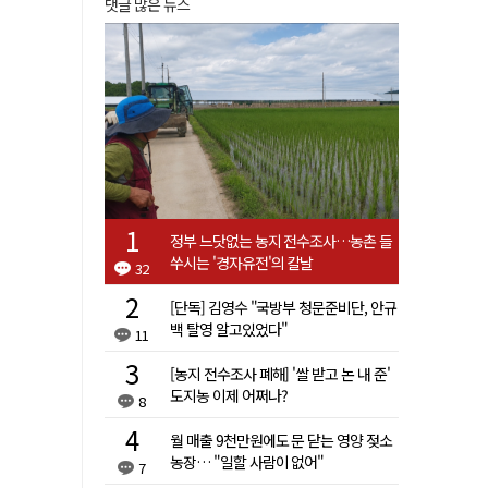
댓글 많은 뉴스
정부 느닷없는 농지 전수조사…농촌 들
쑤시는 '경자유전'의 칼날
32
[단독] 김영수 "국방부 청문준비단, 안규
백 탈영 알고있었다"
11
[농지 전수조사 폐해] '쌀 받고 논 내 준'
도지농 이제 어쩌나?
8
월 매출 9천만원에도 문 닫는 영양 젖소
농장… "일할 사람이 없어"
7