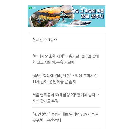
실시간 주요뉴스
"아버지 외출한 사이"…흉기로 40대母 살해
한 고교 자퇴생, 구속 기로에
[속보]"침대에 결박, 탈진"…평생 교회서 산
11세 남아, 병원 이송 끝 숨져
서울 면목동서 60대 남성 2명 흉기에 숨져…
지인 관계로 추정
"원인 불명" 올림픽대로 달리던 SUV서 불길
솟구쳐…구간 정체