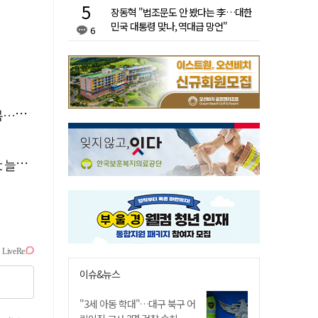
장동혁 "법조문도 안 봤다는 李…대한
민국 대통령 맞나, 역대급 망언"
6
숨져
달라"
이슈&뉴스
"3세 아동 학대"…대구 북구 어