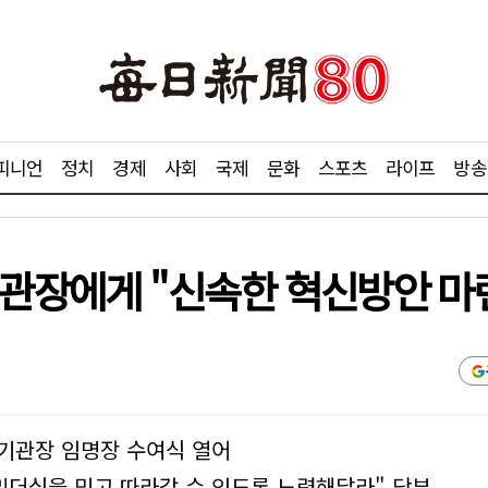
피니언
정치
경제
사회
국제
문화
스포츠
라이프
방송
기관장에게 "신속한 혁신방안 마
공기관장 임명장 수여식 열어
리더십을 믿고 따라갈 수 있도록 노력해달라" 당부