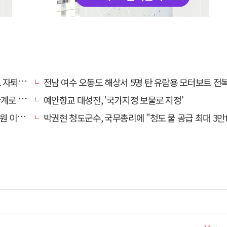
 기로에
전남 여수 오동도 해상서 5명 탄 유람용 모터보트 전복…2명 
로 추정
예안향교 대성전, '국가지정 보물로 지정'
끝 숨져
박권현 청도군수, 국무총리에 "청도 물 공급 최대 3만t 늘려