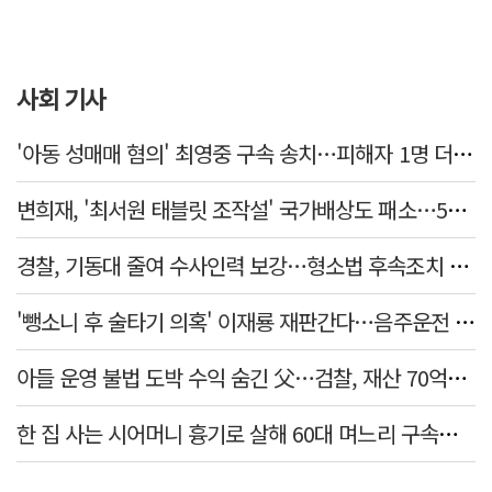
사회 기사
'아동 성매매 혐의' 최영중 구속 송치…피해자 1명 더 있었다
변희재, '최서원 태블릿 조작설' 국가배상도 패소…5천만원 청구 기각
경찰, 기동대 줄여 수사인력 보강…형소법 후속조치 본격화
'뺑소니 후 술타기 의혹' 이재룡 재판간다…음주운전 혐의 제외
아들 운영 불법 도박 수익 숨긴 父…검찰, 재산 70억원 몰수
한 집 사는 시어머니 흉기로 살해 60대 며느리 구속…범행 동기는