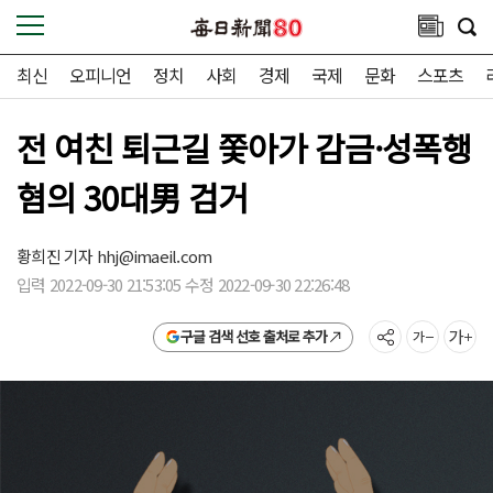
최신
오피니언
정치
사회
경제
국제
문화
스포츠
전 여친 퇴근길 쫓아가 감금·성폭행
혐의 30대男 검거
황희진 기자
hhj@imaeil.com
입력 2022-09-30 21:53:05 수정 2022-09-30 22:26:48
구글 검색 선호 출처로 추가