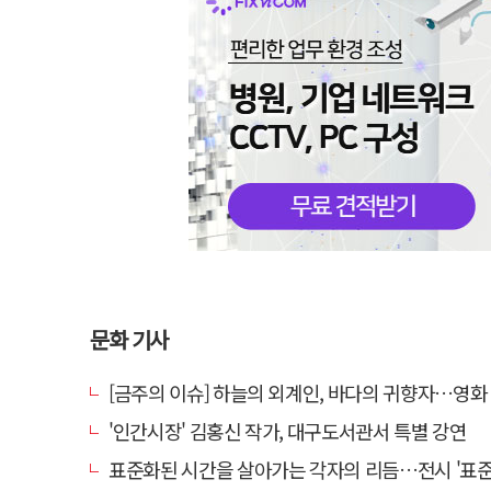
문화 기사
[금주의 이슈] 하늘의 외계인, 바다의 귀향자…영화 '호프'와 '
'인간시장' 김홍신 작가, 대구도서관서 특별 강연
표준화된 시간을 살아가는 각자의 리듬…전시 '표준