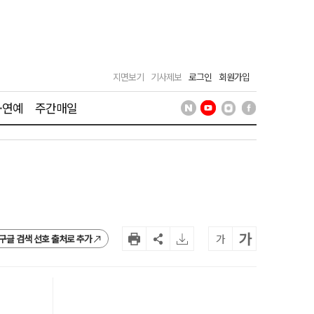
지면보기
기사제보
로그인
회원가입
·연예
주간매일
가
가
구글 검색 선호 출처로 추가