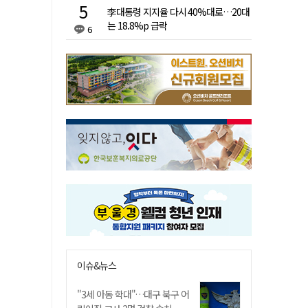
李대통령 지지율 다시 40%대로…20대
는 18.8%p 급락
6
이슈&뉴스
"3세 아동 학대"…대구 북구 어