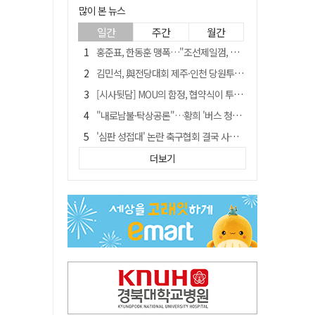
많이 본 뉴스
일간
주간
월간
홍준표, 한동훈 맹폭…"조선제일껌, 권력에 살고 권력에 죽었다"
김민석, 與전당대회 제주·인천 당원투표서 승리…누적 득표는 '초박빙'
[시사뒷담] MOU의 함정, 협약식이 투자 확정은 아니긴 해
"내로남불·탁상공론"…황희 '버스 청년주택' 제안에 與 내부서도 쓴소리
'심판 성접대' 논란 축구협회 결국 사과…"깊이 반성, 쇄신하겠다"
"경로당 통장에 비밀번호가 적혀 있다"…전국 돌며 경로당 13곳 턴 30대 구속
더보기
"침대에 결박, 탈진"…평생 교회서 산 11세 남아, 병원 이송 끝 숨져
예안향교 대성전, '국가지정 보물로 지정'
휠체어 환자 발로 밀어 숨지게 한 70대 간병인…2심도 집행유예
박권현 청도군수, 국무총리에 "청도 물 공급 최대 3만t 늘려달라"