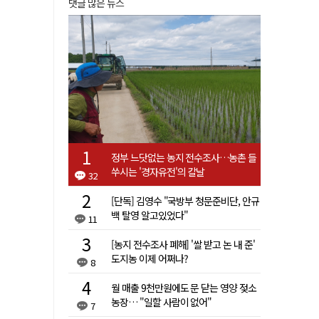
댓글 많은 뉴스
정부 느닷없는 농지 전수조사…농촌 들
쑤시는 '경자유전'의 칼날
32
[단독] 김영수 "국방부 청문준비단, 안규
백 탈영 알고있었다"
11
[농지 전수조사 폐해] '쌀 받고 논 내 준'
도지농 이제 어쩌나?
8
월 매출 9천만원에도 문 닫는 영양 젖소
농장… "일할 사람이 없어"
7