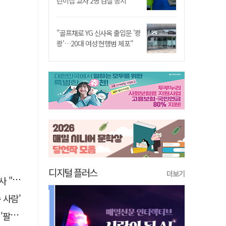
린이집 교사 2명 검찰 송치
"골프채로 YG 신사옥 출입문 '쾅
쾅'…20대 여성 현행범 체포"
디지털 플러스
더보기
일상화"
 사람'
 개최