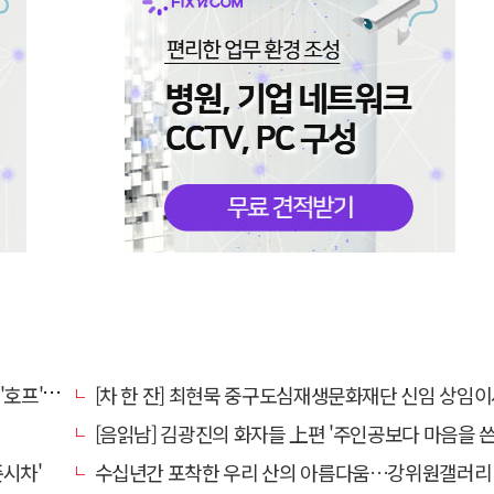
오디세이'
[차 한 잔] 최현묵 중구도심재생문화재단 신임 상임이사 "서문시장·경상감영 등 지역 자원 활용…문화의 
[음읽남] 김광진의 화자들 上편 '주인공보다 마음을 쓴
시차'
수십년간 포착한 우리 산의 아름다움…강위원갤러리 '팔공·지리展'