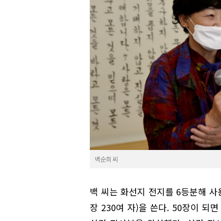
백순희 씨
백 씨는 화선지 전지를 6등분해 사
장 230여 자)을 쓴다. 50장이 되면