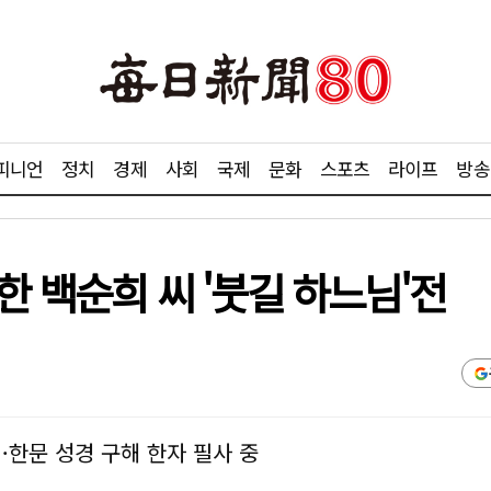
피니언
정치
경제
사회
국제
문화
스포츠
라이프
방송
한 백순희 씨 '붓길 하느님'전
…한문 성경 구해 한자 필사 중