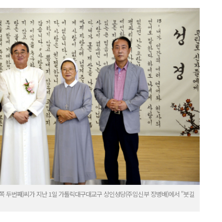
왼쪽 두번째)씨가 지난 1일 가톨릭대구대교구 상인성당(주임신부 장병배)에서 "붓길