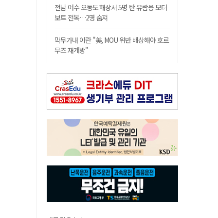
전남 여수 오동도 해상서 5명 탄 유람용 모터
보트 전복…2명 숨져
막무가내 이란 "美, MOU 위반 배상해야 호르
무즈 재개방"