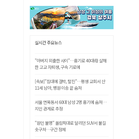
실시간 주요뉴스
"아버지 외출한 사이"…흉기로 40대母 살해
한 고교 자퇴생, 구속 기로에
[속보]"침대에 결박, 탈진"…평생 교회서 산
11세 남아, 병원 이송 끝 숨져
서울 면목동서 60대 남성 2명 흉기에 숨져…
지인 관계로 추정
"원인 불명" 올림픽대로 달리던 SUV서 불길
솟구쳐…구간 정체