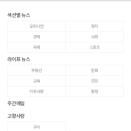
섹션별 뉴스
오피니언
정치
경제
사회
국제
스포츠
라이프 뉴스
부동산
문화
교육
건강
이웃사랑
동정
주간매일
고향사랑
구미