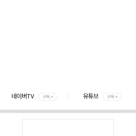
네이버TV
유튜브
구독 +
구독 +