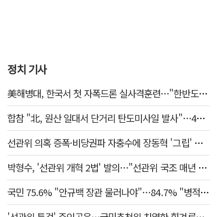
정치 기사
美해병대, 한국서 첫 자폭드론 실사격훈련…"한반도 지형 학습"
합참 "北, 원산 일대서 단거리 탄도미사일 발사"…42일 만
선관위 의혹 증폭·비당권파 자충수에 장동혁 '그립' 더 강해졌다
박형수, '선관위 개혁 2법' 발의…"선관위 국조 매년 실시"
국민 75.6% "안규백 장관 물러나야"…84.7% "병적기록부 공개해야"
'선관위 특검' 주인공은…국민추천위 치열한 힘겨루기 나설 듯