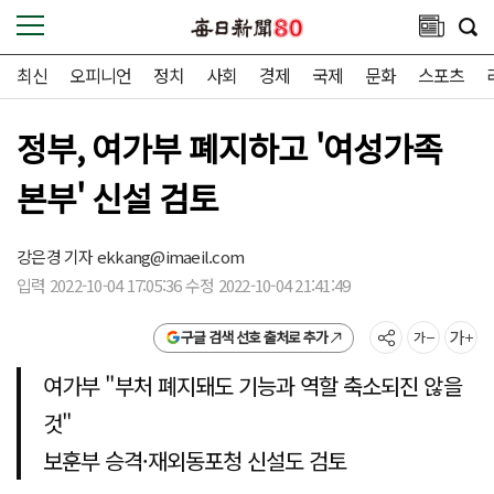
최신
오피니언
정치
사회
경제
국제
문화
스포츠
정부, 여가부 폐지하고 '여성가족
본부' 신설 검토
강은경 기자
ekkang@imaeil.com
입력 2022-10-04 17:05:36 수정 2022-10-04 21:41:49
구글 검색 선호 출처로 추가
여가부 "부처 폐지돼도 기능과 역할 축소되진 않을
것"
보훈부 승격·재외동포청 신설도 검토