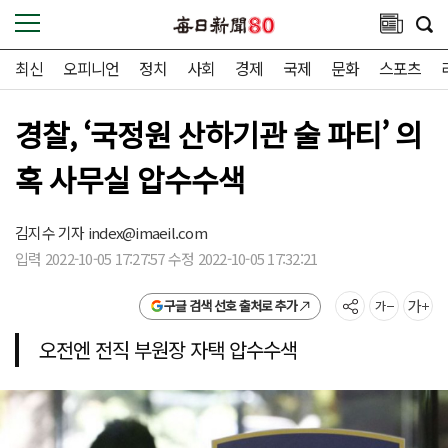
최신
오피니언
정치
사회
경제
국제
문화
스포츠
경찰, ‘국정원 산하기관 술 파티’ 의
혹 사무실 압수수색
김지수 기자
index@imaeil.com
입력 2022-10-05 17:27:57 수정 2022-10-05 17:32:21
구글 검색 선호 출처로 추가
오전엔 전직 부원장 자택 압수수색