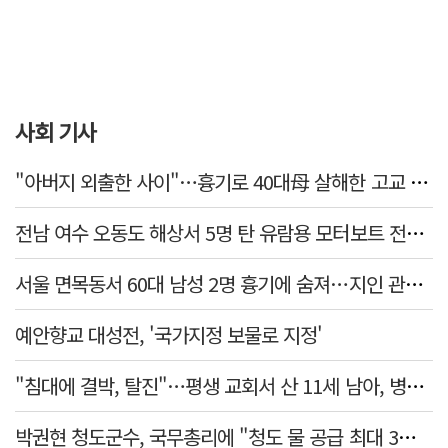
사회 기사
"아버지 외출한 사이"…흉기로 40대母 살해한 고교 자퇴생, 구속 기로에
전남 여수 오동도 해상서 5명 탄 유람용 모터보트 전복…2명 숨져
서울 면목동서 60대 남성 2명 흉기에 숨져…지인 관계로 추정
예안향교 대성전, '국가지정 보물로 지정'
"침대에 결박, 탈진"…평생 교회서 산 11세 남아, 병원 이송 끝 숨져
박권현 청도군수, 국무총리에 "청도 물 공급 최대 3만t 늘려달라"