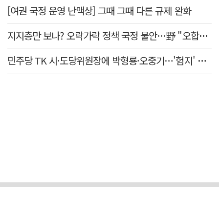
[여권 국정 운영 난맥상] 그때 그때 다른 규제 완화
지지층만 보나? 오락가락 정책 국정 불안…野 "오합지졸"
민주당 TK 시·도당위원장에 박형룡·오중기…'험지' 총선 이끈다