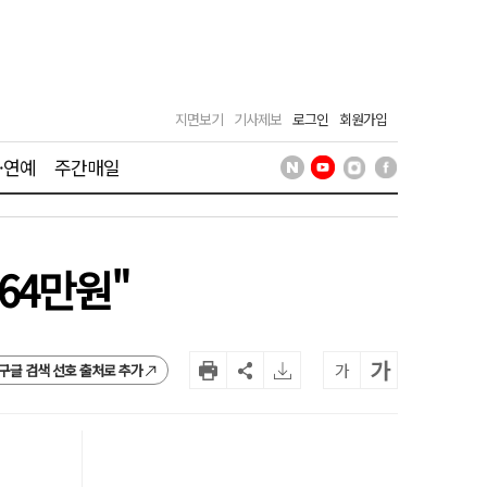
지면보기
기사제보
로그인
회원가입
·연예
주간매일
64만원"
가
가
구글 검색 선호 출처로 추가