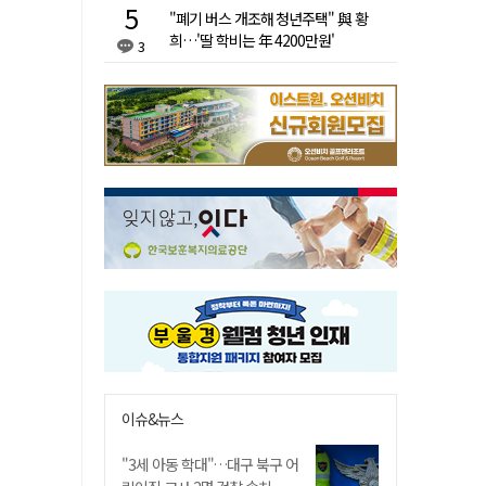
"폐기 버스 개조해 청년주택" 與 황
희…'딸 학비는 年 4200만원'
3
이슈&뉴스
"3세 아동 학대"…대구 북구 어