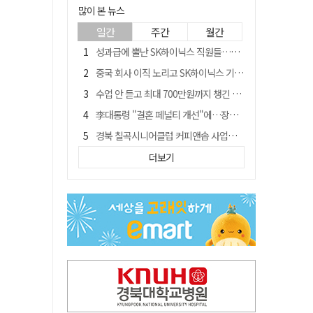
많이 본 뉴스
일간
주간
월간
성과급에 뿔난 SK하이닉스 직원들…3500명 모여 '새 노조' 만든다
중국 회사 이직 노리고 SK하이닉스 기밀 빼돌려…결국 실형
수업 안 듣고 최대 700만원까지 챙긴 포항 A대학 '유령 선수' 등 무더기 송치
李대통령 "결혼 페널티 개선"에…장동혁 "그 페널티 만든 게 이 정권"
경북 칠곡시니어클럽 커피앤솝 사업단…자개소품 만들기 문화체험 운영
치매노인 예금 수천만원 체크카드 이용해 빼돌린 70대 간병인, 집행유예
더보기
트럼프 만난 손현보 목사…"현재 자유대한민국 여러 면에서 어려움"
지지층만 보나? 오락가락 정책 국정 불안…野 "오합지졸"
신축 줄고 리모델링 뜨자…건설업계, 로봇·모듈러로 방향 튼다
칠곡 알뜰 만남의주유소…경북 최초 '착하디착한 주유소' 선정