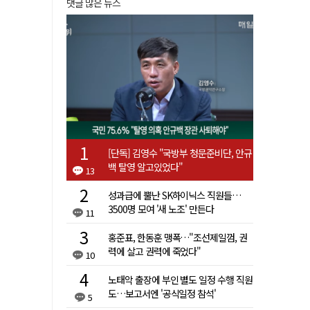
댓글 많은 뉴스
[단독] 김영수 "국방부 청문준비단, 안규
백 탈영 알고있었다"
13
성과급에 뿔난 SK하이닉스 직원들…
3500명 모여 '새 노조' 만든다
11
홍준표, 한동훈 맹폭…"조선제일껌, 권
력에 살고 권력에 죽었다"
10
노태악 출장에 부인 별도 일정 수행 직원
도…보고서엔 '공식일정 참석'
5