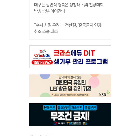
대구는 김민석 경북은 정청래…與 전당대회
박빙 승부 이어간다
"수사 차질 우려"…전한길, '출국금지 연장'
취소 소송 패소