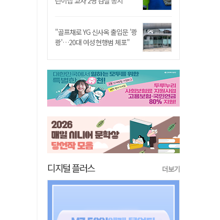
린이집 교사 2명 검찰 송치
"골프채로 YG 신사옥 출입문 '쾅
쾅'…20대 여성 현행범 체포"
디지털 플러스
더보기