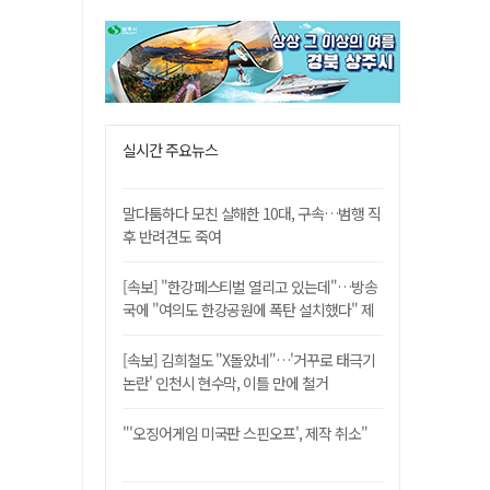
실시간 주요뉴스
말다툼하다 모친 살해한 10대, 구속…범행 직
후 반려견도 죽여
[속보] "한강페스티벌 열리고 있는데"…방송
국에 "여의도 한강공원에 폭탄 설치했다" 제
보
[속보] 김희철도 "X돌았네"…'거꾸로 태극기
논란' 인천시 현수막, 이틀 만에 철거
"'오징어게임 미국판 스핀오프', 제작 취소"