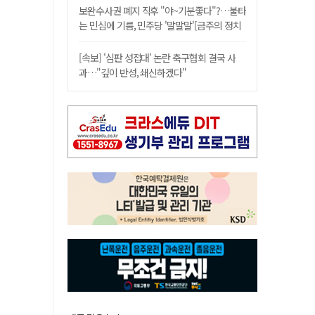
보완수사권 폐지 직후 "야~기분좋다"?…불타
는 민심에 기름, 민주당 '말말말'[금주의 정치
舌전]
[속보] '심판 성접대' 논란 축구협회 결국 사
과…"깊이 반성, 쇄신하겠다"