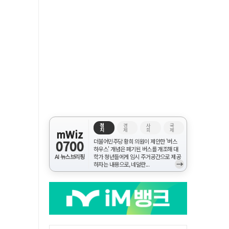
정
경
사
국
치
제
회
제
mWiz
0700
더불어민주당 황희 의원이 제안한 '버스
하우스' 개념은 폐기된 버스를 개조해 대
AI 뉴스브리핑
학가 청년들에게 임시 주거공간으로 제공
→
하자는 내용으로, 네덜란...