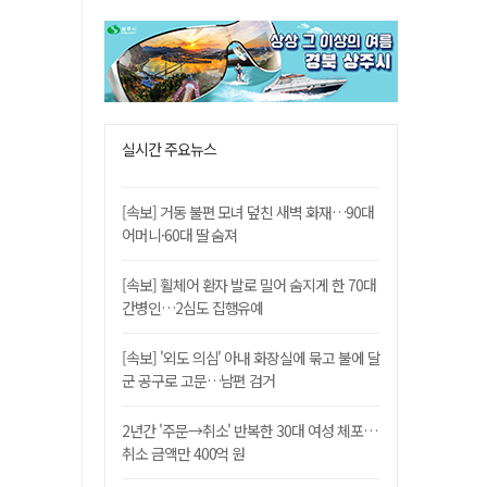
실시간 주요뉴스
[속보] 거동 불편 모녀 덮친 새벽 화재…90대
어머니·60대 딸 숨져
[속보] 휠체어 환자 발로 밀어 숨지게 한 70대
간병인…2심도 집행유예
[속보] '외도 의심' 아내 화장실에 묶고 불에 달
군 공구로 고문…남편 검거
2년간 '주문→취소' 반복한 30대 여성 체포…
취소 금액만 400억 원