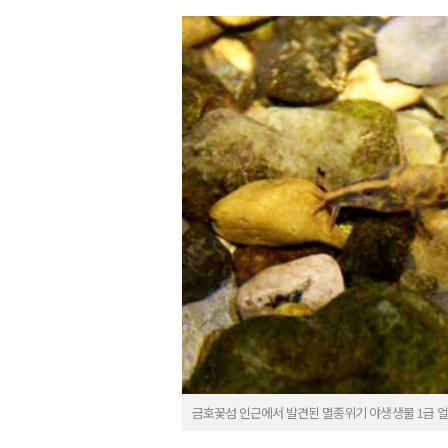
금호꽃섬 인근에서 발견된 멸종위기 야생생물 1급 