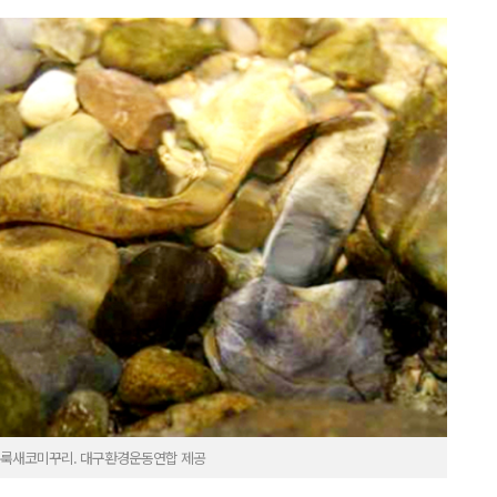
얼룩새코미꾸리. 대구환경운동연합 제공