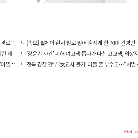
대 구속
[속보] 휠체어 환자 발로 밀어 숨지게 한 70대 간병인…2심도 집행
니긴 해
'장윤기 사건' 피해 여고생 돕다가 다친 고교생, 의상
 사고'
전북 경찰 간부 '女교사 몰카' 아들 폰 부수고…"처벌 못하는 사안" 내부망에