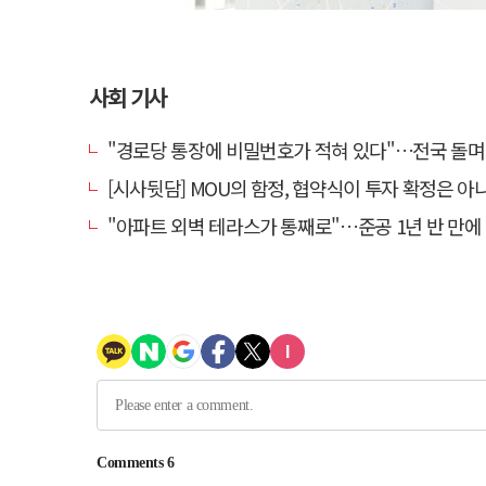
사회 기사
"경로당 통장에 비밀번호가 적혀 있다"…전국 돌며 경로당 13곳 턴 30
[시사뒷담] MOU의 함정, 협약식이 투자 확정은 아
"아파트 외벽 테라스가 통째로"…준공 1년 반 만에 '아찔