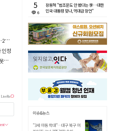
장동혁 "법조문도 안 봤다는 李…대한
민국 대통령 맞나, 역대급 망언"
6
유예
자 인정
 글
이슈&뉴스
"3세 아동 학대"…대구 북구 어