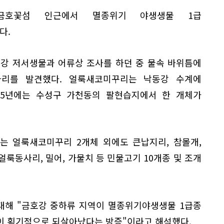
금호꽃섬 인근에서 멸종위기 야생생물 1급
다.
강 저서생물과 어류상 조사를 하던 중 물속 바위틈에
마리를 발견했다. 얼룩새코미꾸리는 낙동강 수계에
15년에는 수성구 가천동의 팔현습지에서 한 개체가
는 얼룩새코미꾸리 2개체 외에도 큰납지리, 참몰개,
 얼룩동사리, 밀어, 가물치 등 민물고기 10개종 및 조개
대해 "금호강 중하류 지역이 멸종위기야생생물 1급종
이 획기적으로 되살아났다는 방증"이라고 해석했다.