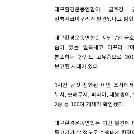
대구환경운동연합이 금호강 
얼룩새코미꾸리가 발견됐다고 밝혔
대구환경운동연합은 지난 7일 금호
숨어 있는 얼룩새코 미꾸리 2
분포하는 한반도 고유종으로 20
보고된 사례가 있다.
1시간 남짓 진행된 이번 조사에서
누치, 모래무지, 피라미, 대농갱이,
2종 등 100여 개체가 확인됐다.
대구환경운동연합은 이번 발견에 
물고기가 살 정도로 수생태계 환경