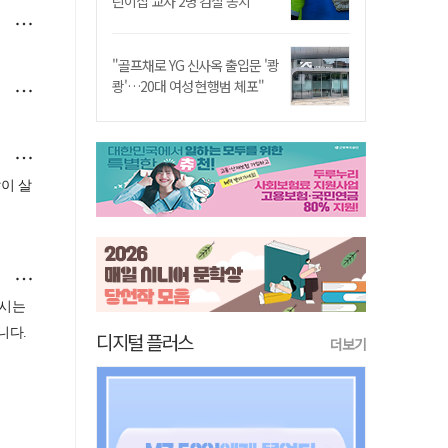
린이집 교사 2명 검찰 송치
"골프채로 YG 신사옥 출입문 '쾅
쾅'…20대 여성 현행범 체포"
디지털 플러스
더보기