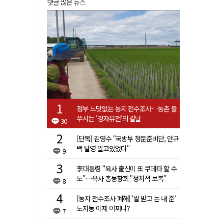
댓글 많은 뉴스
정부 느닷없는 농지 전수조사…농촌 들
쑤시는 '경자유전'의 칼날
30
[단독] 김영수 "국방부 청문준비단, 안규
백 탈영 알고있었다"
9
李대통령 "육사 출신이 또 쿠데타 할 수
도"…육사 총동창회 "정치적 보복"
8
[농지 전수조사 폐해] '쌀 받고 논 내 준'
도지농 이제 어쩌나?
7