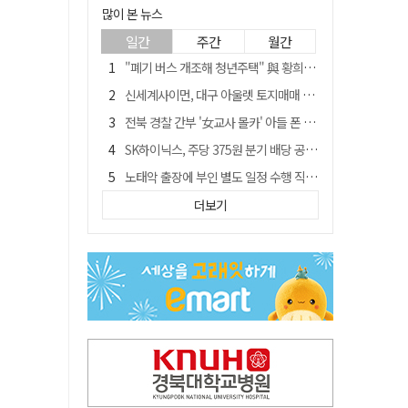
많이 본 뉴스
일간
주간
월간
"폐기 버스 개조해 청년주택" 與 황희…'딸 학비는 年 4200만원'
신세계사이먼, 대구 아울렛 토지매매 계약 체결… 사업 본궤도
전북 경찰 간부 '女교사 몰카' 아들 폰 부수고…"처벌 못하는 사안" 내부망에 글
SK하이닉스, 주당 375원 분기 배당 공시…"3분기 중 주주환원 방안 확정"
노태악 출장에 부인 별도 일정 수행 직원도…보고서엔 '공식일정 참석'
'새 아시아쿼터는 어떨까' 삼성 라이온즈, 새 얼굴 투수 미야모리 영입
더보기
'외도 의심' 아내 화장실에 묶고 불에 달군 공구로 고문…남편 검거
박권현 청도군수, '햇빛 연금 사업' 공약 시동걸어
통합 고속철 할인 '반짝 3년'…이후 요금 도로 오른다?
"골프채로 YG 신사옥 출입문 '쾅쾅'…20대 여성 현행범 체포"[영상]