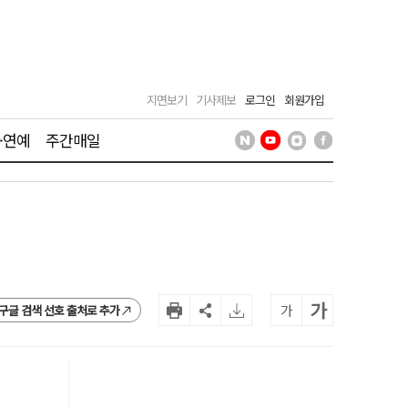
지면보기
기사제보
로그인
회원가입
·연예
주간매일
가
가
구글 검색 선호 출처로 추가