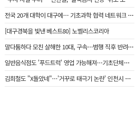
전국 20개 대학이 대구에… 기초과학 협력 네트워크 출범하다
[대구경북을 빛낸 베스트80] 노벨리스코리아
말다툼하다 모친 살해한 10대, 구속…범행 직후 반려견도 죽여
일반음식점도 '푸드트럭' 영업 가능해져…기초단체별 조례 개정 움직임
김희철도 "X돌았네"…'거꾸로 태극기 논란' 인천시 현수막, 이틀 만에 철거