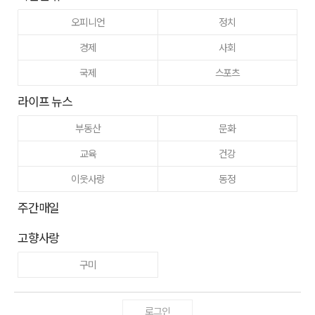
오피니언
정치
경제
사회
국제
스포츠
라이프 뉴스
부동산
문화
교육
건강
이웃사랑
동정
주간매일
고향사랑
구미
로그인