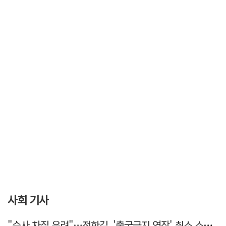
사회 기사
"수사 차질 우려"…전한길, '출국금지 연장' 취소 소송 패소