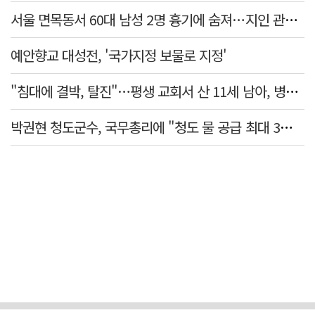
서울 면목동서 60대 남성 2명 흉기에 숨져…지인 관계로 추정
예안향교 대성전, '국가지정 보물로 지정'
"침대에 결박, 탈진"…평생 교회서 산 11세 남아, 병원 이송 끝 숨져
박권현 청도군수, 국무총리에 "청도 물 공급 최대 3만t 늘려달라"