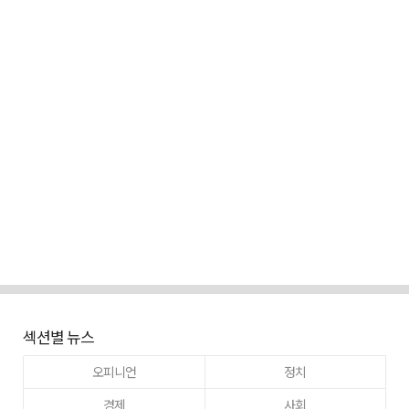
섹션별 뉴스
오피니언
정치
경제
사회