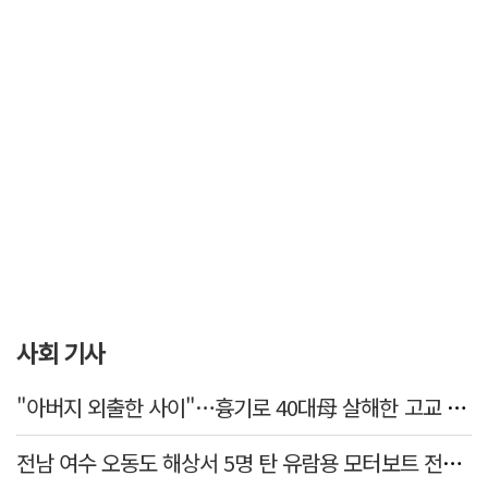
사회 기사
"아버지 외출한 사이"…흉기로 40대母 살해한 고교 자퇴생, 구속 기로에
전남 여수 오동도 해상서 5명 탄 유람용 모터보트 전복…2명 숨져