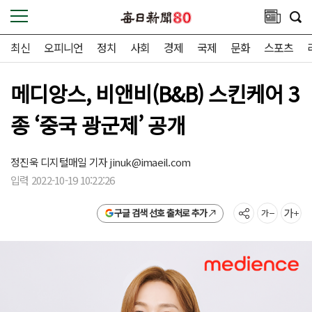
최신
오피니언
정치
사회
경제
국제
문화
스포츠
메디앙스, 비앤비(B&B) 스킨케어 3
종 ‘중국 광군제’ 공개
정진욱 디지털매일 기자
jinuk@imaeil.com
입력 2022-10-19 10:22:26
구글 검색 선호 출처로 추가