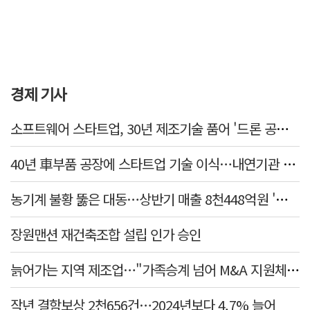
경제 기사
소프트웨어 스타트업, 30년 제조기술 품어 '드론 공장' 구현
40년 車부품 공장에 스타트업 기술 이식…내연기관 넘어 미래산업으로
농기계 불황 뚫은 대동…상반기 매출 8천448억원 '역대 최대'
장원맨션 재건축조합 설립 인가 승인
늙어가는 지역 제조업…"가족승계 넘어 M&A 지원체계 마련해야"
작년 결함보상 2천656건…2024년보다 4.7% 늘어