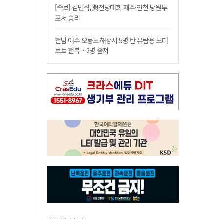
[속보] 김민석, 與전당대회 제주·인천 당원투
표서 승리
전남 여수 오동도 해상서 5명 탄 유람용 모터
보트 전복…2명 숨져