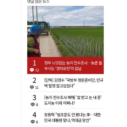
댓글 많은 뉴스
정부 느닷없는 농지 전수조사…농촌 들
쑤시는 '경자유전'의 칼날
32
[단독] 김영수 "국방부 청문준비단, 안규
백 탈영 알고있었다"
11
[농지 전수조사 폐해] '쌀 받고 논 내 준'
도지농 이제 어쩌나?
8
장동혁 "법조문도 안 봤다는 李…대한
민국 대통령 맞나, 역대급 망언"
6