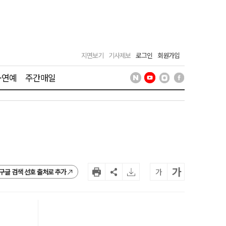
지면보기
기사제보
로그인
회원가입
·연예
주간매일
가
가
구글 검색 선호 출처로 추가