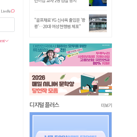
린이집 교사 2명 검찰 송치
"골프채로 YG 신사옥 출입문 '쾅
쾅'…20대 여성 현행범 체포"
디지털 플러스
더보기