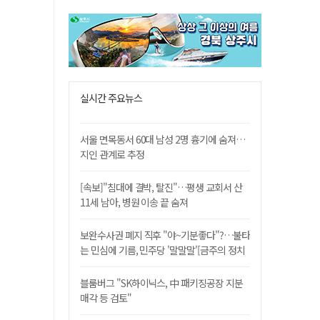
실시간 주요뉴스
서울 면목동서 60대 남성 2명 흉기에 숨져…
지인 관계로 추정
[속보]"침대에 결박, 탈진"…평생 교회서 산
11세 남아, 병원 이송 끝 숨져
보완수사권 폐지 직후 "야~기분좋다"?…불타
는 민심에 기름, 민주당 '말말말'[금주의 정치
舌전]
블룸버그 "SK하이닉스, 中 패키징공장 지분
매각 등 검토"