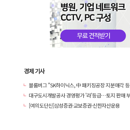
경제 기사
블룸버그 "SK하이닉스, 中 패키징공장 지분매각 등
대구도시개발공사 경영평가 '라'등급…토지 판매 부진에 1년 만에 두 단
[여의도단신]삼성증권·교보증권·신한자산운용