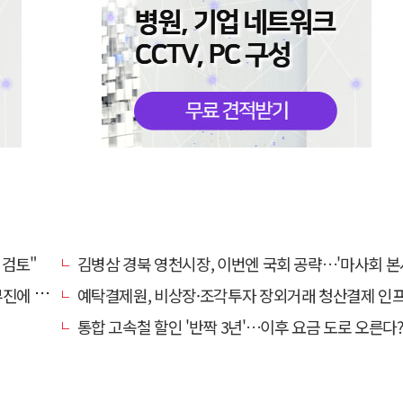
 검토"
김병삼 경북 영천시장, 이번엔 국회 공략…'마사회 본사 이전·광역교통망 확충' 
계 '뚝'
예탁결제원, 비상장·조각투자 장외거래 청산결제 인프라 구축 착수…연내
통합 고속철 할인 '반짝 3년'…이후 요금 도로 오른다