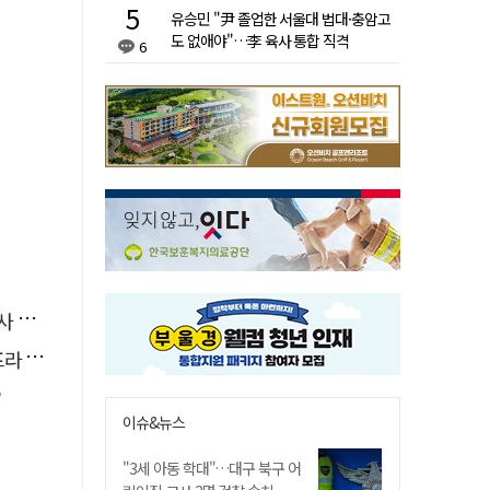
유승민 "尹 졸업한 서울대 법대·충암고
도 없애야"…李 육사 통합 직격
6
요청
 가동
?
이슈&뉴스
"3세 아동 학대"…대구 북구 어