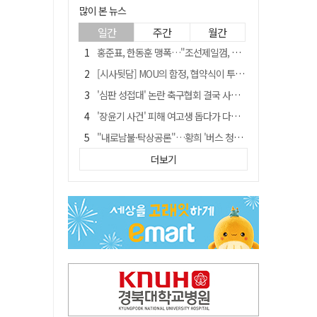
많이 본 뉴스
일간
주간
월간
홍준표, 한동훈 맹폭…"조선제일껌, 권력에 살고 권력에 죽었다"
[시사뒷담] MOU의 함정, 협약식이 투자 확정은 아니긴 해
'심판 성접대' 논란 축구협회 결국 사과…"깊이 반성, 쇄신하겠다"
'장윤기 사건' 피해 여고생 돕다가 다친 고교생, 의상자 인정
"내로남불·탁상공론"…황희 '버스 청년주택' 제안에 與 내부서도 쓴소리
"경로당 통장에 비밀번호가 적혀 있다"…전국 돌며 경로당 13곳 턴 30대 구속
더보기
휠체어 환자 발로 밀어 숨지게 한 70대 간병인…2심도 집행유예
예안향교 대성전, '국가지정 보물로 지정'
"침대에 결박, 탈진"…평생 교회서 산 11세 남아, 병원 이송 끝 숨져
거동 불편 모녀 덮친 새벽 화재…90대 어머니·60대 딸 숨져