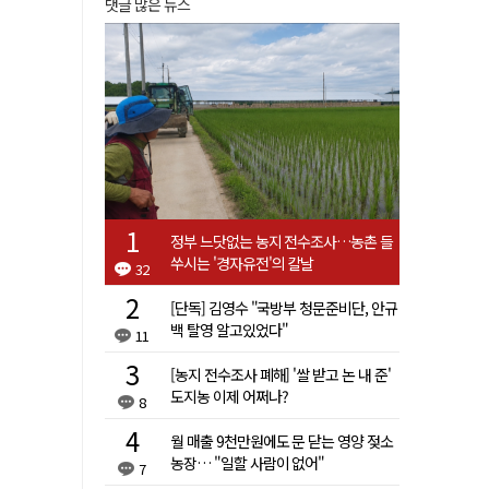
댓글 많은 뉴스
정부 느닷없는 농지 전수조사…농촌 들
쑤시는 '경자유전'의 칼날
32
[단독] 김영수 "국방부 청문준비단, 안규
백 탈영 알고있었다"
11
[농지 전수조사 폐해] '쌀 받고 논 내 준'
도지농 이제 어쩌나?
8
월 매출 9천만원에도 문 닫는 영양 젖소
농장… "일할 사람이 없어"
7