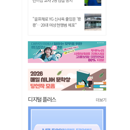
린이집 교사 2명 검찰 송치
"골프채로 YG 신사옥 출입문 '쾅
쾅'…20대 여성 현행범 체포"
디지털 플러스
더보기