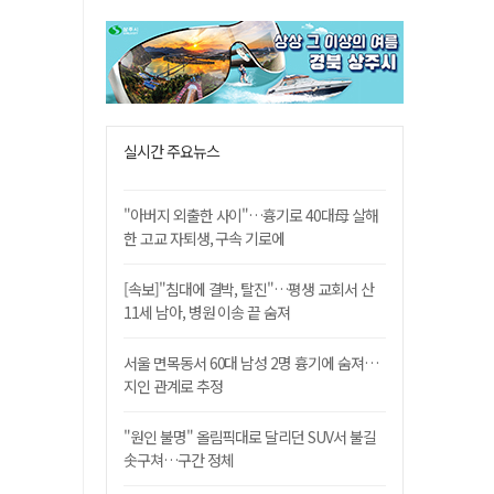
실시간 주요뉴스
"아버지 외출한 사이"…흉기로 40대母 살해
한 고교 자퇴생, 구속 기로에
[속보]"침대에 결박, 탈진"…평생 교회서 산
11세 남아, 병원 이송 끝 숨져
서울 면목동서 60대 남성 2명 흉기에 숨져…
지인 관계로 추정
"원인 불명" 올림픽대로 달리던 SUV서 불길
솟구쳐…구간 정체