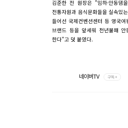
김준한 전 원장은 "임하·안동댐
전통자원과 음식문화들을 실속있는
들어선 국제컨벤션센터 등 영국여왕
브랜드 등을 앞세워 천년불패 안
한다"고 덧 붙였다.
네이버TV
구독 +