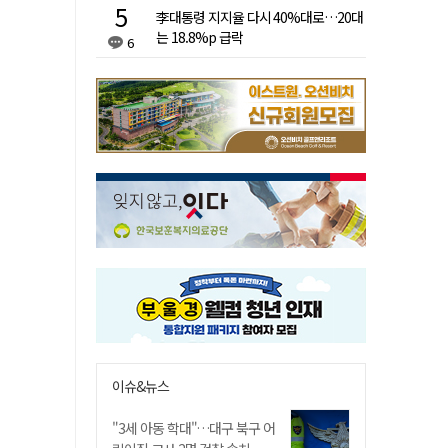
李대통령 지지율 다시 40%대로…20대
는 18.8%p 급락
6
이슈&뉴스
"3세 아동 학대"…대구 북구 어