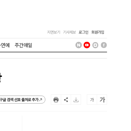
지면보기
기사제보
로그인
회원가입
·연예
주간매일
강
가
가
구글 검색 선호 출처로 추가