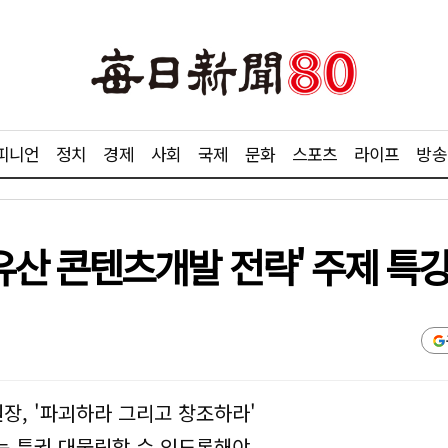
피니언
정치
경제
사회
국제
문화
스포츠
라이프
방송
산 콘텐츠개발 전략' 주제 특
, '파괴하라 그리고 창조하라'
는 특권 대물림할 수 있도록해야