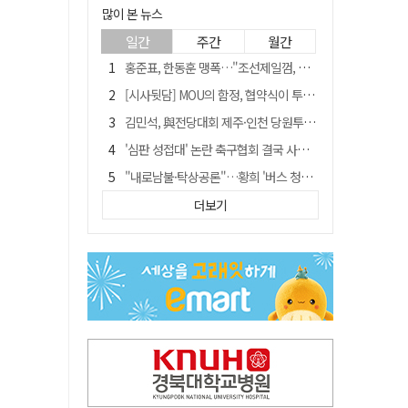
많이 본 뉴스
일간
주간
월간
홍준표, 한동훈 맹폭…"조선제일껌, 권력에 살고 권력에 죽었다"
[시사뒷담] MOU의 함정, 협약식이 투자 확정은 아니긴 해
김민석, 與전당대회 제주·인천 당원투표서 승리…누적 득표는 '초박빙'
'심판 성접대' 논란 축구협회 결국 사과…"깊이 반성, 쇄신하겠다"
"내로남불·탁상공론"…황희 '버스 청년주택' 제안에 與 내부서도 쓴소리
"경로당 통장에 비밀번호가 적혀 있다"…전국 돌며 경로당 13곳 턴 30대 구속
더보기
"침대에 결박, 탈진"…평생 교회서 산 11세 남아, 병원 이송 끝 숨져
예안향교 대성전, '국가지정 보물로 지정'
휠체어 환자 발로 밀어 숨지게 한 70대 간병인…2심도 집행유예
박권현 청도군수, 국무총리에 "청도 물 공급 최대 3만t 늘려달라"