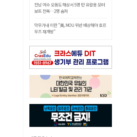
전남 여수 오동도 해상서 5명 탄 유람용 모터
보트 전복…2명 숨져
막무가내 이란 "美, MOU 위반 배상해야 호르
무즈 재개방"