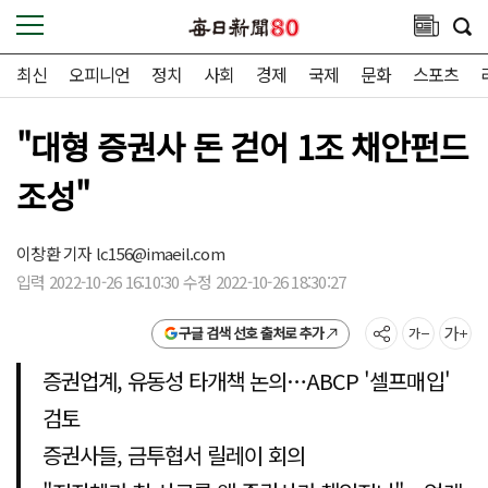
최신
오피니언
정치
사회
경제
국제
문화
스포츠
"대형 증권사 돈 걷어 1조 채안펀드
조성"
이창환 기자
lc156@imaeil.com
입력 2022-10-26 16:10:30 수정 2022-10-26 18:30:27
구글 검색 선호 출처로 추가
증권업계, 유동성 타개책 논의…ABCP '셀프매입'
검토
증권사들, 금투협서 릴레이 회의