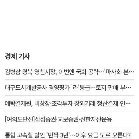
경제 기사
김병삼 경북 영천시장, 이번엔 국회 공략…'마사회 본사 이전·광역교통망 확충' 요청
대구도시개발공사 경영평가 '라'등급…토지 판매 부진에 1년 만에 두 단계 '뚝'
예탁결제원, 비상장·조각투자 장외거래 청산결제 인프라 구축 착수…연내 가동
[여의도단신]삼성증권·교보증권·신한자산운용
통합 고속철 할인 '반짝 3년'…이후 요금 도로 오른다?