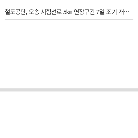
철도공단, 오송 시험선로 5㎞ 연장구간 7일 조기 개통…LA 메트로 사업 지원