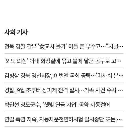
사회 기사
전북 경찰 간부 '女교사 몰카' 아들 폰 부수고…"처벌 못하는 사안" 내부망에 글
'외도 의심' 아내 화장실에 묶고 불에 달군 공구로 고문…남편 검거
김병삼 경북 영천시장, 이번엔 국회 공략…'마사회 본사 이전·광역교통망 확충' 요청
경찰, 9월 초부터 상피제 전격 실시…가족 사건 수사 못해
박권현 청도군수, '햇빛 연금 사업' 공약 시동걸어
연일 폭염 지속, 자동차운전면허시험 일시중단 또는 축소 운영