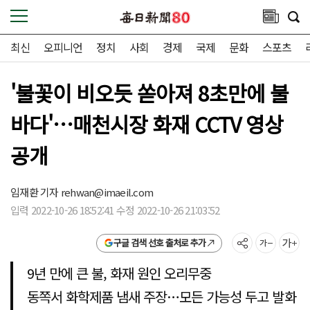
최신
오피니언
정치
사회
경제
국제
문화
스포츠
'불꽃이 비오듯 쏟아져 8초만에 불
바다'…매천시장 화재 CCTV 영상
공개
임재환 기자
rehwan@imaeil.com
입력 2022-10-26 18:52:41 수정 2022-10-26 21:03:52
구글 검색 선호 출처로 추가
9년 만에 큰 불, 화재 원인 오리무중
동쪽서 화학제품 냄새 주장…모든 가능성 두고 발화