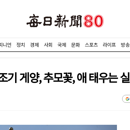
피니언
정치
경제
사회
국제
문화
스포츠
라이프
방송
 조기 게양, 추모꽃, 애 태우는