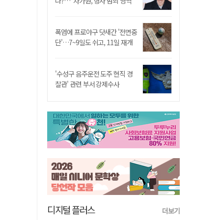
나?…"차가원, 형사 범죄 영역"
폭염에 프로야구 닷새간 '전면중
단'…7~9일도 쉬고, 11일 재개
'수성구 음주운전 도주 현직 경
찰관' 관련 부서 강제수사
디지털 플러스
더보기