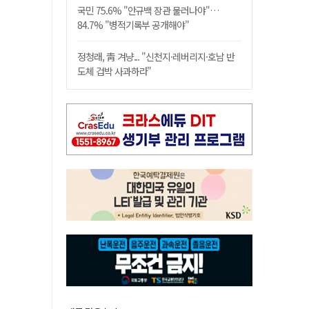
국민 75.6% "안규백 장관 물러나야"…
84.7% "병적기록부 공개해야"
정청래, 靑 겨냥... "신천지·레버리지·호남 반
도체 겁박 사과하라"