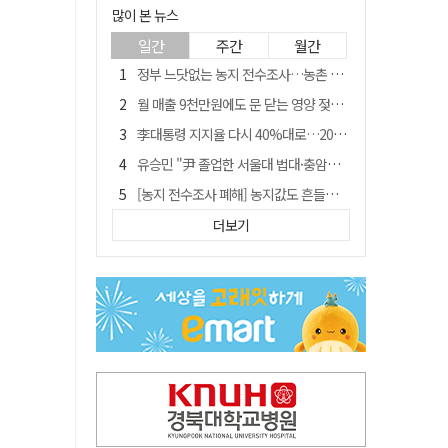
많이 본 뉴스
일간
주간
월간
정부 느닷없는 농지 전수조사…농촌 들쑤시는 '경자유전'의 칼날
월 매출 9천만원에도 문 닫는 영양 젖소농장… "일할 사람이 없어"
李대통령 지지율 다시 40%대로…20대는 18.8%p 급락
유승민 "尹 졸업한 서울대 법대·충암고도 없애야"…李 육사 통합 직격
[농지 전수조사 폐해] 농지값도 흔들리나…"도지 막히면 헐값 매물 나올 수도"
[농지 전수조사 폐해] '쌀 받고 논 내 준' 도지농 이제 어쩌나?
더보기
지역활성화 펀드 9호…포항 AI 데이터센터에 6천억 투입
국민 51.9% "李 대통령 재판 재개 필요하다"
경북 영천시, 9월부터 11월까지 반값 여행 혜택 제공
아쉬운 태클