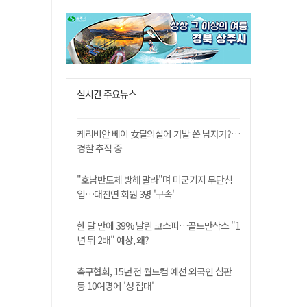
실시간 주요뉴스
케리비안 베이 女탈의실에 가발 쓴 남자가?…
경찰 추적 중
"호남반도체 방해 말라"며 미군기지 무단침
입…대진연 회원 3명 '구속'
한 달 만에 39% 날린 코스피…골드만삭스 "1
년 뒤 2배" 예상, 왜?
축구협회, 15년 전 월드컵 예선 외국인 심판
등 10여명에 '성 접대'