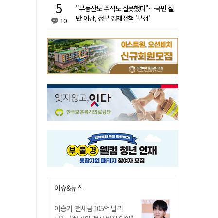
"부동산도 주식도 잘못했다"…국민 절
반 이상, 정부 경제정책 '부정'
10
이슈&뉴스
이승기, 전세금 105억 날리