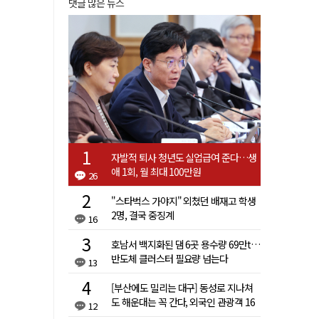
댓글 많은 뉴스
자발적 퇴사 청년도 실업급여 준다…생
애 1회, 월 최대 100만원
26
"스타벅스 가야지" 외쳤던 배재고 학생
2명, 결국 중징계
16
호남서 백지화된 댐 6곳 용수량 69만t…
반도체 클러스터 필요량 넘는다
13
[부산에도 밀리는 대구] 동성로 지나쳐
도 해운대는 꼭 간다, 외국인 관광객 16
12
배 차이