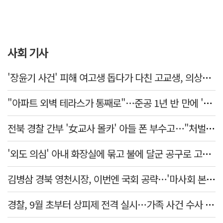
사회 기사
'장윤기 사건' 피해 여고생 돕다가 다친 고교생, 의상자 인정
"아파트 외벽 테라스가 통째로"…준공 1년 반 만에 '아찔 사고'
전북 경찰 간부 '女교사 몰카' 아들 폰 부수고…"처벌 못하는 사안" 내부망에 글
'외도 의심' 아내 화장실에 묶고 불에 달군 공구로 고문…남편 검거
김병삼 경북 영천시장, 이번엔 국회 공략…'마사회 본사 이전·광역교통망 확충' 요청
경찰, 9월 초부터 상피제 전격 실시…가족 사건 수사 못해