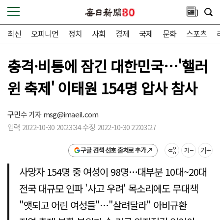
최신
오피니언
정치
사회
경제
국제
문화
스포츠
충격·비통에 잠긴 대한민국…'핼러
윈 축제' 이태원 154명 압사 참사
구민수 기자
msg@imaeil.com
입력 2022-10-30 20:23:34 수정 2022-10-30 22:03:27
구글 검색 선호 출처로 추가
사망자 154명 중 여성이 98명…대부분 10대~20대
전국 대규모 인파 '사고 우려' 목소리에도 무대책
"앳되고 어린 여성들"…"살려달라" 아비규환