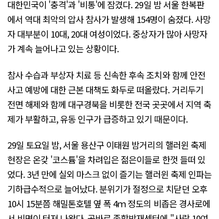
대한민국이 '충격'과 '비통'에 잠겼다. 29일 밤 서울 한복판
에서 역대 최악의 압사 참사가 발생해 154명이 숨졌다. 사망
자 대부분이 10대, 20대 여성이었다. 중상자가 많아 사망자
가 계속 늘어나고 있는 상황이다.
참사 수습과 부상자 치료 등 신속한 후속 조치와 함께 안전
사고 예방에 대한 근본 대책도 화두로 떠올랐다. 거리두기
전면 해제와 함께 대구경북을 비롯한 전국 곳곳에서 지역 축
제가 부활하고, 유동 인구가 급증하고 있기 때문이다.
29일 토요일 밤, 서울 용산구 이태원 밤거리의 핼러윈 축제
현장은 온갖 '코스튬'을 차려입은 젊은이들로 한껏 들떠 있
었다. 3년 만에 실외 마스크 없이 즐기는 핼러윈 축제 인파는
기하급수적으로 늘어났다. 분위기가 절정으로 치닫던 오후
10시 15분쯤 해밀톤호텔 옆 폭 4ｍ 정도의 비좁은 경사로에
서 비명이 터져 나왔다. 곧바로 종합방재센터에 "사람 10여