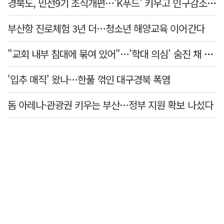
경북도, 민선9기 조직개편…'K푸드' 키우고 인구감소 대응 강화
부산항 진로체험 3년 더…청소년 해양교육 이어간다
"교회 내부 침대에 묶여 있어"…'학대 의심' 숨진 채 발견된 11세 아동
'입추 매직' 왔나…한풀 꺾인 대구경북 폭염
돔 아레나·관광권 키우는 부산…정부 지원 확보 나섰다