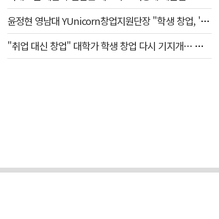
윤정현 영남대 YUnicorn창업지원단장 "학생 창업, '팀 빌딩'이 제일 중요"
"취업 대신 창업" 대학가 학생 창업 다시 기지개… 창업자·기업·매출 동반 성장