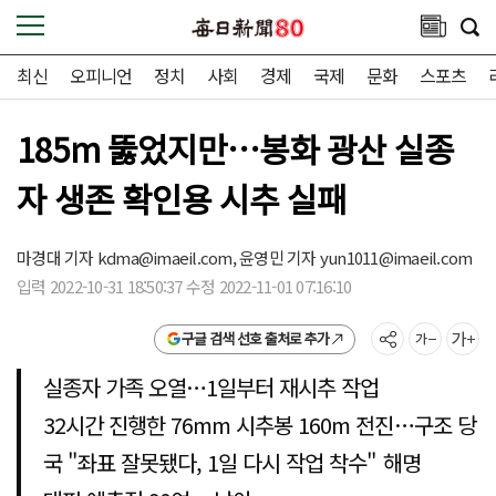
최신
오피니언
정치
사회
경제
국제
문화
스포츠
185m 뚫었지만…봉화 광산 실종
자 생존 확인용 시추 실패
마경대 기자
kdma@imaeil.com,
윤영민 기자
yun1011@imaeil.com
입력 2022-10-31 18:50:37 수정 2022-11-01 07:16:10
구글 검색 선호 출처로 추가
실종자 가족 오열…1일부터 재시추 작업
32시간 진행한 76mm 시추봉 160m 전진…구조 당
국 "좌표 잘못됐다, 1일 다시 작업 착수" 해명