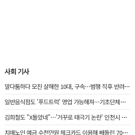
사회 기사
말다툼하다 모친 살해한 10대, 구속…범행 직후 반려견도 죽여
일반음식점도 '푸드트럭' 영업 가능해져…기초단체별 조례 개정 움직임
김희철도 "X돌았네"…'거꾸로 태극기 논란' 인천시 현수막, 이틀 만에 철거
치매노인 예금 수천만원 체크카드 이용해 빼돌린 70대 간병인, 집행유예