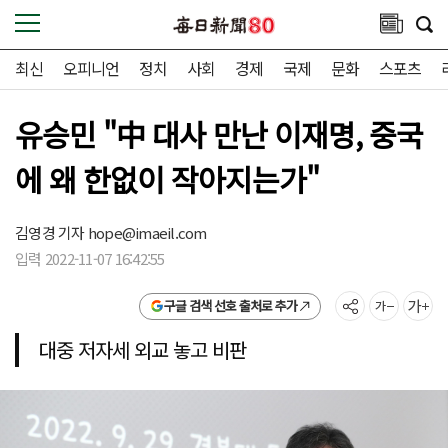
최신
오피니언
정치
사회
경제
국제
문화
스포츠
유승민 "中 대사 만난 이재명, 중국
에 왜 한없이 작아지는가"
김영경 기자
hope@imaeil.com
입력 2022-11-07 16:42:55
구글 검색 선호 출처로 추가
대중 저자세 외교 놓고 비판