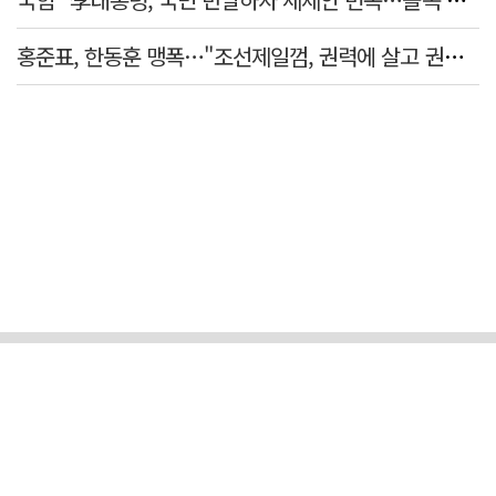
홍준표, 한동훈 맹폭…"조선제일껌, 권력에 살고 권력에 죽었다"