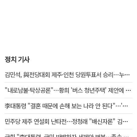
정치 기사
김민석, 與전당대회 제주·인천 당원투표서 승리…누적 득표는 '초박빙'
"내로남불·탁상공론"…황희 '버스 청년주택' 제안에 與 내부서도 쓴소리
李대통령 "결혼 때문에 손해 보는 나라 안 된다"…'결혼 페널티' 22개 손본다
민주당 제주 연설회 난타전…정청래 "배신자론" 김민석 "관리 무능"
국힘 "李대통령, 국민 반발하자 세제안 번복…졸속 국정 즉각 중단"