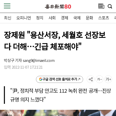
최신
오피니언
정치
사회
경제
국제
문화
스포츠
장제원 "용산서장, 세월호 선장보
다 더해…긴급 체포해야"
박상구 기자
sang9@imaeil.com
입력 2022-11-07 17:21:21
구글 검색 선호 출처로 추가
"尹, 정치적 부담 안고도 112 녹취 완전 공개…진상
규명 의지 느꼈다"