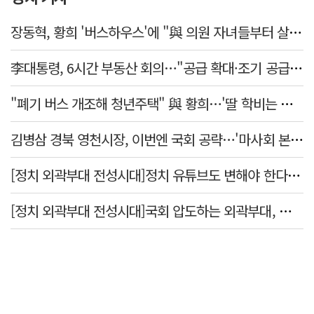
장동혁, 황희 '버스하우스'에 "與 의원 자녀들부터 살아보면 어떨까?"
李대통령, 6시간 부동산 회의…"공급 확대·조기 공급 과감히 실천"
"폐기 버스 개조해 청년주택" 與 황희…'딸 학비는 年 4200만원'
김병삼 경북 영천시장, 이번엔 국회 공략…'마사회 본사 이전·광역교통망 확충' 요청
[정치 외곽부대 전성시대]정치 유튜브도 변해야 한다 "화합과 존중"
[정치 외곽부대 전성시대]국회 압도하는 외곽부대, 목소리 왜 커지나?