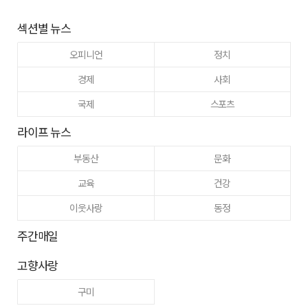
섹션별 뉴스
오피니언
정치
경제
사회
국제
스포츠
라이프 뉴스
부동산
문화
교육
건강
이웃사랑
동정
주간매일
고향사랑
구미