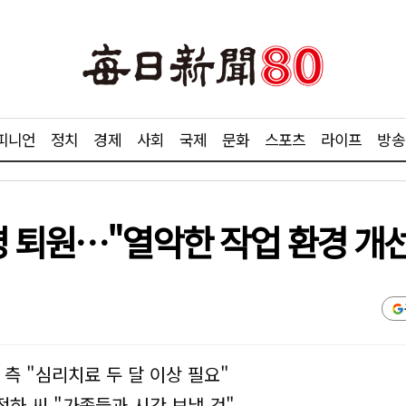
피니언
정치
경제
사회
국제
문화
스포츠
라이프
방송
명 퇴원…"열악한 작업 환경 개
측 "심리치료 두 달 이상 필요"
하 씨 "가족들과 시간 보낼 것"