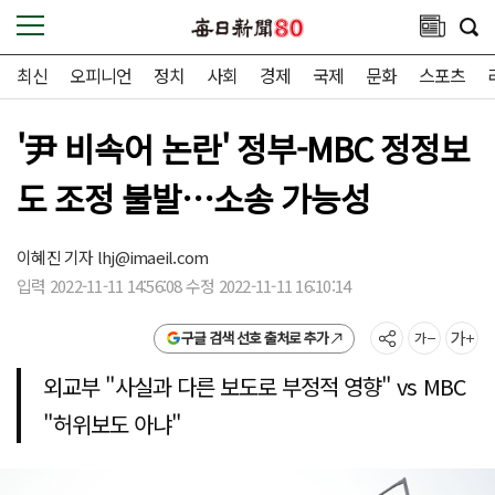
최신
오피니언
정치
사회
경제
국제
문화
스포츠
'尹 비속어 논란' 정부-MBC 정정보
도 조정 불발…소송 가능성
이혜진 기자
lhj@imaeil.com
입력 2022-11-11 14:56:08 수정 2022-11-11 16:10:14
구글 검색 선호 출처로 추가
외교부 "사실과 다른 보도로 부정적 영향" vs MBC
"허위보도 아냐"