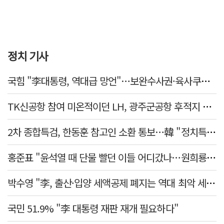
정치 기사
국힘 "李대통령, 역대급 망언"…보완수사권·육사쿠데타·세제개편안·ETF '맹공'
TK신공항 참여 미온적이던 LH, 광주군공항 후적지 조성 앞장
2차 종합특검, 한동훈 참고인 소환 통보…韓 "정치특검 언플" 반발
홍준표 "윤석열 때 단물 빨던 이들 어디갔나…원희룡, 정치무상 느꼈을 것"
박수영 "李, 출산·입양 세액공제 폐지는 역대 최악 세제개악"
국민 51.9% "李 대통령 재판 재개 필요하다"