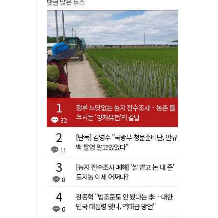
댓글 많은 뉴스
정부 느닷없는 농지 전수조사…농촌 들
쑤시는 '경자유전'의 칼날
32
[단독] 김영수 "국방부 청문준비단, 안규
백 탈영 알고있었다"
11
[농지 전수조사 폐해] '쌀 받고 논 내 준'
도지농 이제 어쩌나?
8
장동혁 "법조문도 안 봤다는 李…대한
민국 대통령 맞나, 역대급 망언"
6