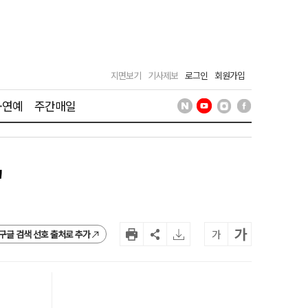
지면보기
기사제보
로그인
회원가입
·연예
주간매일
"
가
가
구글 검색 선호 출처로 추가