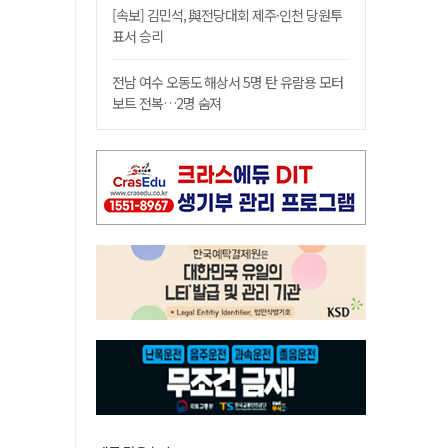
[속보] 김민석, 與전당대회 제주·인천 당원투
표서 승리
전남 여수 오동도 해상서 5명 탄 유람용 모터
보트 전복…2명 숨져