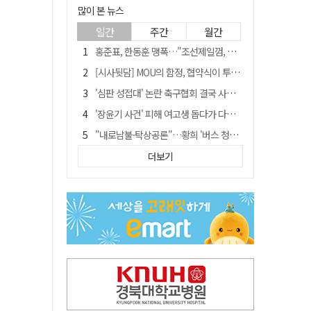
많이 본 뉴스
일간
주간
월간
홍준표, 한동훈 맹폭…"조선제일껌, 권력에 살고 권력에 죽었다"
[시사뒷담] MOU의 함정, 협약식이 투자 확정은 아니긴 해
'심판 성접대' 논란 축구협회 결국 사과…"깊이 반성, 쇄신하겠다"
'장윤기 사건' 피해 여고생 돕다가 다친 고교생, 의상자 인정
"내로남불·탁상공론"…황희 '버스 청년주택' 제안에 與 내부서도 쓴소리
"경로당 통장에 비밀번호가 적혀 있다"…전국 돌며 경로당 13곳 턴 30대 구속
더보기
휠체어 환자 발로 밀어 숨지게 한 70대 간병인…2심도 집행유예
예안향교 대성전, '국가지정 보물로 지정'
"침대에 결박, 탈진"…평생 교회서 산 11세 남아, 병원 이송 끝 숨져
거동 불편 모녀 덮친 새벽 화재…90대 어머니·60대 딸 숨져