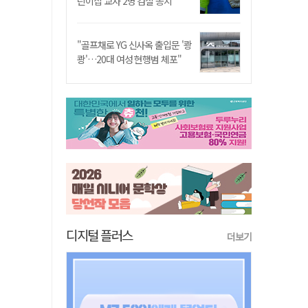
린이집 교사 2명 검찰 송치
"골프채로 YG 신사옥 출입문 '쾅
쾅'…20대 여성 현행범 체포"
디지털 플러스
더보기