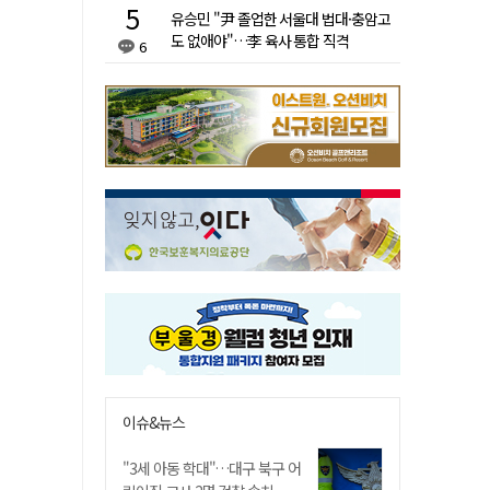
유승민 "尹 졸업한 서울대 법대·충암고
도 없애야"…李 육사 통합 직격
6
이슈&뉴스
"3세 아동 학대"…대구 북구 어