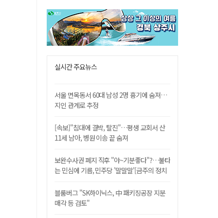
실시간 주요뉴스
서울 면목동서 60대 남성 2명 흉기에 숨져…
지인 관계로 추정
[속보]"침대에 결박, 탈진"…평생 교회서 산
11세 남아, 병원 이송 끝 숨져
보완수사권 폐지 직후 "야~기분좋다"?…불타
는 민심에 기름, 민주당 '말말말'[금주의 정치
舌전]
블룸버그 "SK하이닉스, 中 패키징공장 지분
매각 등 검토"