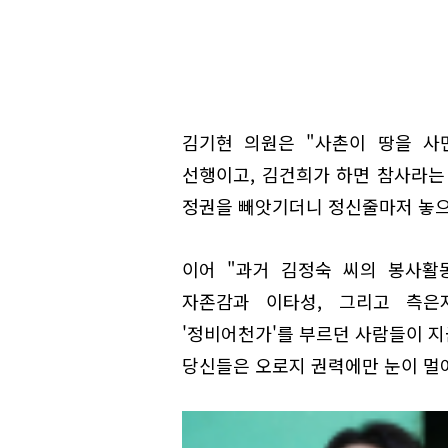
김기현 의원은 "사촌이 땅을 사
선행이고, 김건희가 하면 참사라는 
정권을 빼앗기더니 정신줄마저 놓으
이어 "과거 김정숙 씨의 봉사활
자존감과 이타성, 그리고 측은
'정비어천가'를 부르던 사람들이 지
당신들은 오로지 권력에만 눈이 멀어