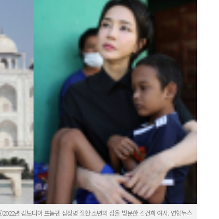
쪽)2022년 캄보디아 프놈펜 심장병 질환 소년의 집을 방문한 김건희 여사. 연합뉴스