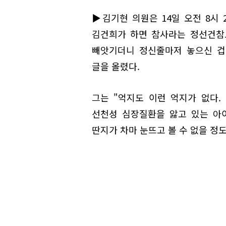
▶김기현 의원은 14일 오전 8시 
김건희가 하면 참사라는 정선건참
빼앗기더니 정신줄마저 놓으신 겁
글을 올렸다.
그는 "억지도 이런 억지가 없다
선천성 심장질환을 앓고 있는 아
딴지가 차마 눈뜨고 볼 수 없을 정