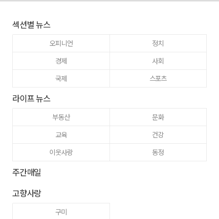
섹션별 뉴스
오피니언
정치
경제
사회
국제
스포츠
라이프 뉴스
부동산
문화
교육
건강
이웃사랑
동정
주간매일
고향사랑
구미