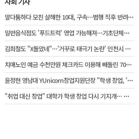
사회 기사
말다툼하다 모친 살해한 10대, 구속…범행 직후 반려견도 죽여
일반음식점도 '푸드트럭' 영업 가능해져…기초단체별 조례 개정 움직임
김희철도 "X돌았네"…'거꾸로 태극기 논란' 인천시 현수막, 이틀 만에 철거
치매노인 예금 수천만원 체크카드 이용해 빼돌린 70대 간병인, 집행유예
윤정현 영남대 YUnicorn창업지원단장 "학생 창업, '팀 빌딩'이 제일 중요"
"취업 대신 창업" 대학가 학생 창업 다시 기지개… 창업자·기업·매출 동반 성장