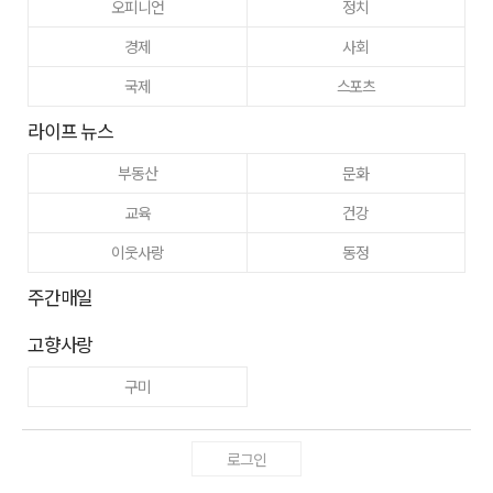
오피니언
정치
경제
사회
국제
스포츠
라이프 뉴스
부동산
문화
교육
건강
이웃사랑
동정
주간매일
고향사랑
구미
로그인