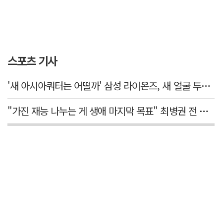
스포츠 기사
'새 아시아쿼터는 어떨까' 삼성 라이온즈, 새 얼굴 투수 미야모리 영입
"가진 재능 나누는 게 생애 마지막 목표" 최병권 전 대구체고 복싱 감독