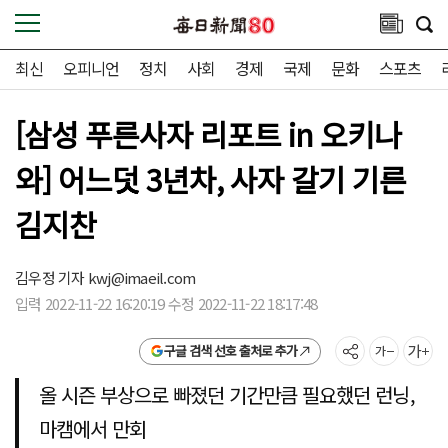
최신
오피니언
정치
사회
경제
국제
문화
스포츠
[삼성 푸른사자 리포트 in 오키나
와] 어느덧 3년차, 사자 갈기 기른
김지찬
김우정 기자
kwj@imaeil.com
입력 2022-11-22 16:20:19 수정 2022-11-22 18:17:48
구글 검색 선호 출처로 추가
올 시즌 부상으로 빠졌던 기간만큼 필요했던 런닝,
마캠에서 만회