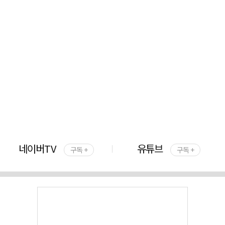
네이버TV
유튜브
구독 +
구독 +