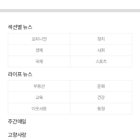
섹션별 뉴스
오피니언
정치
경제
사회
국제
스포츠
라이프 뉴스
부동산
문화
교육
건강
이웃사랑
동정
주간매일
고향사랑