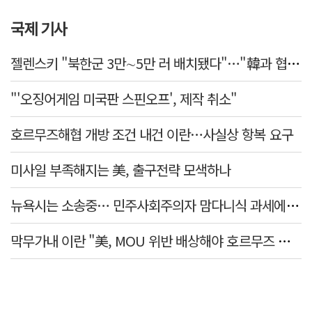
국제 기사
젤렌스키 "북한군 3만∼5만 러 배치됐다"…"韓과 협력 위해 접촉 중"
"'오징어게임 미국판 스핀오프', 제작 취소"
호르무즈해협 개방 조건 내건 이란…사실상 항복 요구
미사일 부족해지는 美, 출구전략 모색하나
뉴욕시는 소송중… 민주사회주의자 맘다니식 과세에 저항 잇따라
막무가내 이란 "美, MOU 위반 배상해야 호르무즈 재개방"