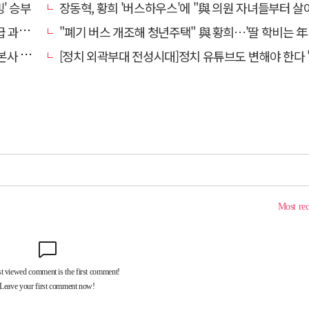
' 승부
장동혁, 황희 '버스하우스'에 "與 의원 자녀들부터 살아보면 어떨
실천"
"폐기 버스 개조해 청년주택" 與 황희…'딸 학비는 年 4200만
' 요청
[정치 외곽부대 전성시대]정치 유튜브도 변해야 한다 "화합과 존