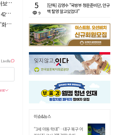
까?"
[단독] 김영수 "국방부 청문준비단, 안규
백 탈영 알고있었다"
원'
9
중"
이슈&뉴스
"3세 아동 학대"…대구 북구 어