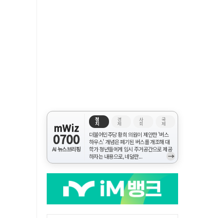
정
경
사
국
치
제
회
제
mWiz
0700
더불어민주당 황희 의원이 제안한 '버스
하우스' 개념은 폐기된 버스를 개조해 대
AI 뉴스브리핑
학가 청년들에게 임시 주거공간으로 제공
→
하자는 내용으로, 네덜란...