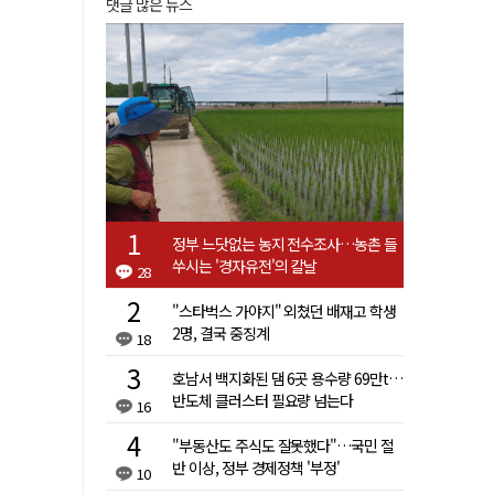
댓글 많은 뉴스
정부 느닷없는 농지 전수조사…농촌 들
쑤시는 '경자유전'의 칼날
28
"스타벅스 가야지" 외쳤던 배재고 학생
2명, 결국 중징계
18
호남서 백지화된 댐 6곳 용수량 69만t…
반도체 클러스터 필요량 넘는다
16
"부동산도 주식도 잘못했다"…국민 절
반 이상, 정부 경제정책 '부정'
10