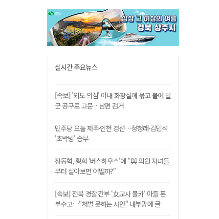
실시간 주요뉴스
[속보] '외도 의심' 아내 화장실에 묶고 불에 달
군 공구로 고문…남편 검거
민주당 오늘 제주·인천 경선…정청래·김민석
'초박빙' 승부
장동혁, 황희 '버스하우스'에 "與 의원 자녀들
부터 살아보면 어떨까?"
[속보] 전북 경찰 간부 '女교사 몰카' 아들 폰
부수고…"처벌 못하는 사안" 내부망에 글