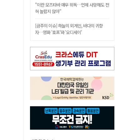
"이란 모즈타바 매우 위독…언제 사망해도 전
혀 놀랍지 않아"
[금주의 이슈] 하늘의 외계인, 바다의 귀향
자…영화 '호프'와 '오디세이'