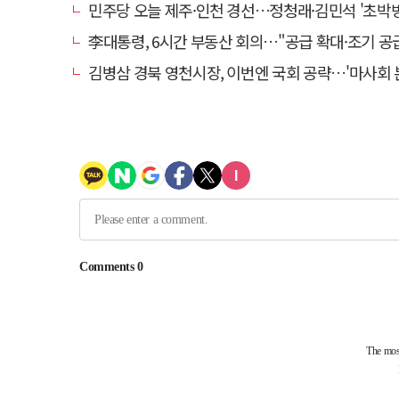
민주당 오늘 제주·인천 경선…정청래·김민석 '초박빙
李대통령, 6시간 부동산 회의…"공급 확대·조기 공급 과감히 
김병삼 경북 영천시장, 이번엔 국회 공략…'마사회 본사 이전·광역교통망 확충