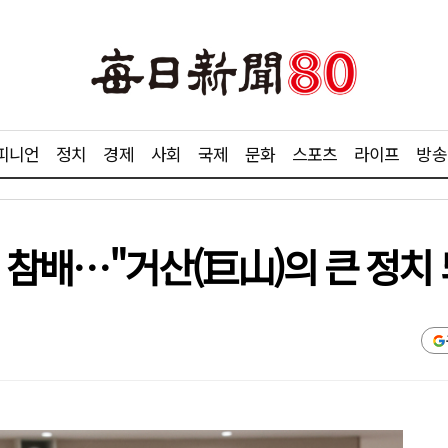
피니언
정치
경제
사회
국제
문화
스포츠
라이프
방송
묘역 참배…"거산(巨山)의 큰 정치