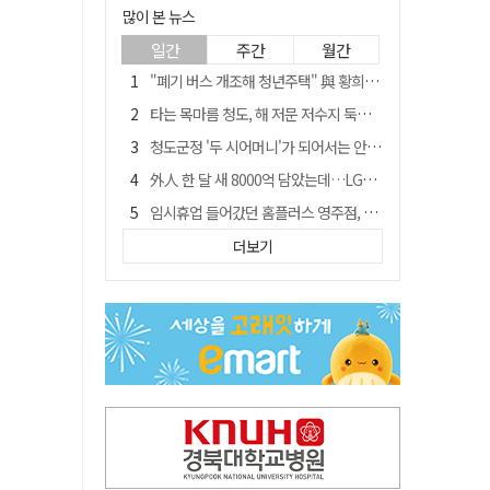
많이 본 뉴스
일간
주간
월간
"폐기 버스 개조해 청년주택" 與 황희…'딸 학비는 年 4200만원'
타는 목마름 청도, 해 저문 저수지 둑에 군수가 서 있었다
청도군정 '두 시어머니'가 되어서는 안된다
外人 한 달 새 8000억 담았는데…LG이노텍 목표주가는 왜 엇갈릴까
임시휴업 들어갔던 홈플러스 영주점, 7일 영업 재개…지하 1층만 운영
신세계사이먼, 대구 아울렛 토지매매 계약 체결… 사업 본궤도
더보기
SK하이닉스, 주당 375원 분기 배당 공시…"3분기 중 주주환원 방안 확정"
이의준 전 경북도 새마을봉사과장, 제28대 울릉군 부군수 취임
"상법개정해도 주주가 '봉'"…하이닉스 솔리다임 상장설에 술렁[개미와글와글]
전북 경찰 간부 '女교사 몰카' 아들 폰 부수고…"처벌 못하는 사안" 내부망에 글