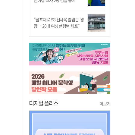
린이집 교사 2명 검찰 송치
"골프채로 YG 신사옥 출입문 '쾅
쾅'…20대 여성 현행범 체포"
디지털 플러스
더보기