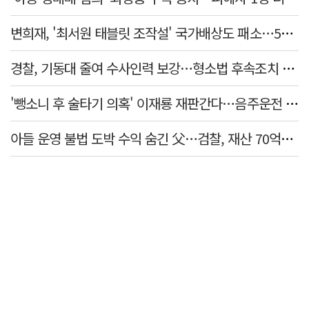
변희재, '최서원 태블릿 조작설' 국가배상도 패소…5천만원 청구 기각
경찰, 기동대 줄여 수사인력 보강…형소법 후속조치 본격화
'뺑소니 후 술타기 의혹' 이재룡 재판간다…음주운전 혐의 제외
아들 운영 불법 도박 수익 숨긴 父…검찰, 재산 70억원 몰수