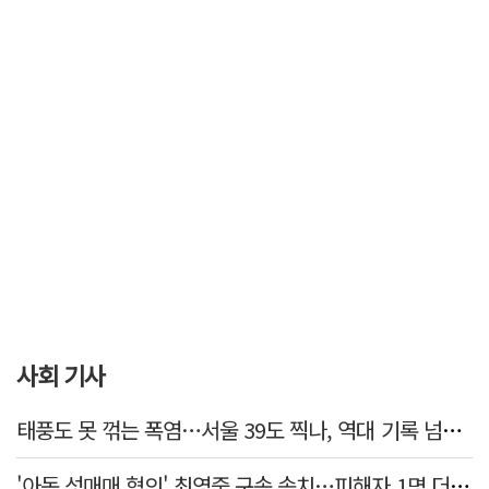
사회 기사
태풍도 못 꺾는 폭염…서울 39도 찍나, 역대 기록 넘본다
'아동 성매매 혐의' 최영중 구속 송치…피해자 1명 더 있었다