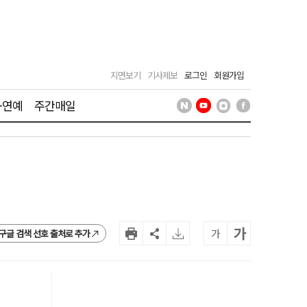
지면보기
기사제보
로그인
회원가입
·연예
주간매일
가
가
구글 검색 선호 출처로 추가