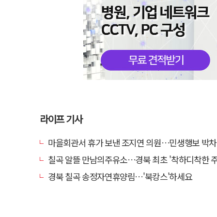
라이프 기사
마을회관서 휴가 보낸 조지연 의원…민생행보 박차
칠곡 알뜰 만남의주유소…경북 최초 '착하디착한 주유소
경북 칠곡 송정자연휴양림…'북캉스'하세요