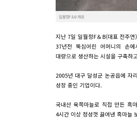
일월정F＆B 제공
지난 7일 일월정F＆B(대표 전주연
37년전 뚝심어린 어머니의 손에
대량으로 생산하는 시설을 구축하고
2005년 대구 달성군 논공읍에 자
성장 중인 기업이다.
국내산 육쪽마늘로 직접 만든 흑
4시간 이상 정성껏 끓여낸 흑마늘 보