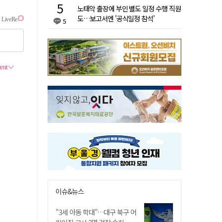
노태악 출장에 부인 별도 일정 수행 직원
도…보고서엔 '공식일정 참석'
5
이슈&뉴스
"3세 아동 학대"…대구 북구 어