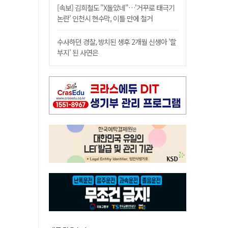
[속보] 김희철도 "X돌았네"…'거꾸로 태극기
논란' 인천시 현수막, 이틀 만에 철거
수사하던 경찰, 방치된 생후 2개월 신생아 '할
부지' 된 사연은