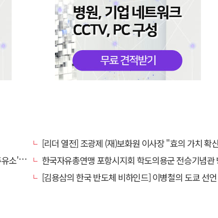
[리더 열전] 조광제 (재)보화원 이사장 "효의 가치 확산 위해 젊은층 참여 이끌어낼
' 선정
한국자유총연맹 포항시지회 학도의용군 전승기념관 
[김용삼의 한국 반도체 비하인드] 이병철의 도쿄 선언