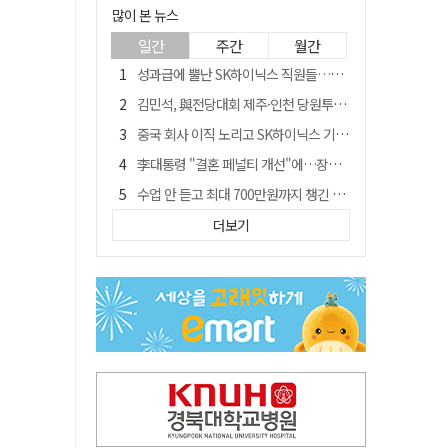
많이 본 뉴스
일간
주간
월간
성과급에 뿔난 SK하이닉스 직원들…3500명 모여 '새 노조' 만든다
김민석, 與전당대회 제주·인천 당원투표서 승리…누적 득표는 '초박빙'
중국 회사 이직 노리고 SK하이닉스 기밀 빼돌려…결국 실형
李대통령 "결혼 페널티 개선"에…장동혁 "그 페널티 만든 게 이 정권"
수업 안 듣고 최대 700만원까지 챙긴 포항 A대학 '유령 선수' 등 19명 무더기 송치
트럼프 만난 손현보 목사…"현재 자유대한민국 여러 면에서 어려움"
더보기
블룸버그 "SK하이닉스, 中 패키징공장 지분매각 등 검토"
경북 칠곡시니어클럽 커피앤솝 사업단…자개소품 만들기 문화체험 운영
"아버지 외출한 사이"…흉기로 40대母 살해한 고교 자퇴생, 구속 기로에
신축 줄고 리모델링 뜨자…건설업계, 로봇·모듈러로 방향 튼다