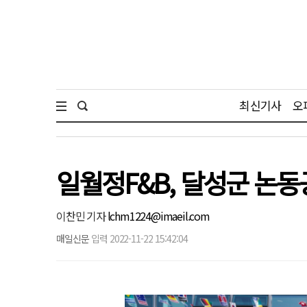
최신기사
오
일월정F&B, 달성군 논동
이찬민 기자
lchm1224@imaeil.com
매일신문
입력 2022-11-22 15:42:04