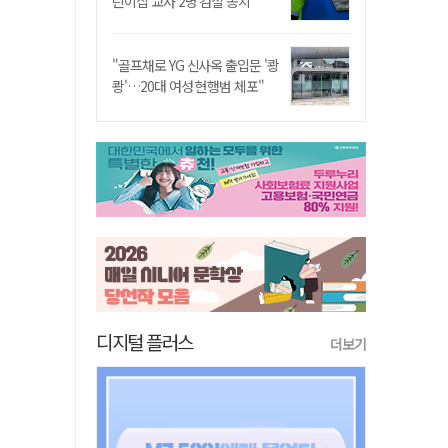
린이집 교사 2명 검찰 송치
"골프채로 YG 신사옥 출입문 '쾅
쾅'…20대 여성 현행범 체포"
디지털 플러스
더보기