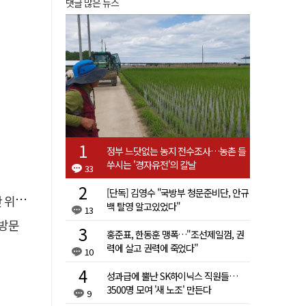
댓글 많은 뉴스
정부 느닷없는 농지 전수조사…농촌 들
쑤시는 '경자유전'의 칼날
33
[단독] 김영수 "국방부 청문준비단, 안규
 것"
백 탈영 알고있었다"
13
방문
홍준표, 한동훈 맹폭…"조선제일껌, 권
력에 살고 권력에 죽었다"
10
성과급에 뿔난 SK하이닉스 직원들…
3500명 모여 '새 노조' 만든다
9