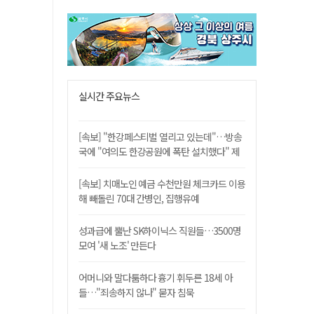
실시간 주요뉴스
[속보] "한강페스티벌 열리고 있는데"…방송
국에 "여의도 한강공원에 폭탄 설치했다" 제
보
[속보] 치매노인 예금 수천만원 체크카드 이용
해 빼돌린 70대 간병인, 집행유예
성과급에 뿔난 SK하이닉스 직원들…3500명
모여 '새 노조' 만든다
어머니와 말다툼하다 흉기 휘두른 18세 아
들…"죄송하지 않나" 묻자 침묵