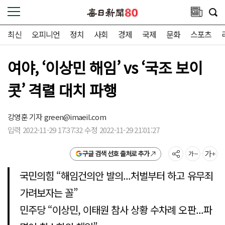
최신
오피니언
정치
사회
경제
국제
문화
스포츠
여야, ‘이상민 해임’ vs ‘국조 보이
콧’ 격렬 대치 파행
강영훈 기자
green@imaeil.com
입력 2022-11-29 17:37:32 수정 2022-11-29 21:01:27
구글 검색 선호 출처로 추가
국민의힘 “해임건의안 발의...처벌부터 하고 유무죄
가려보자는 꼴”
민주당 “이상민, 이태원 참사 상황 수차례 오판...파