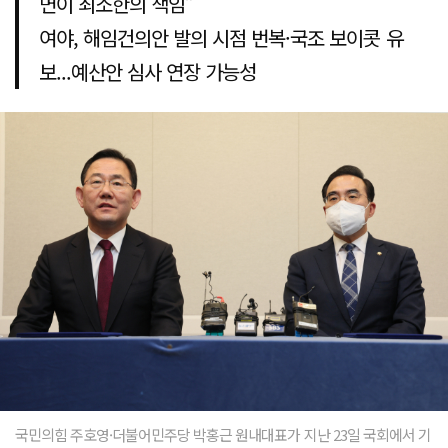
면이 최소한의 책임”
여야, 해임건의안 발의 시점 번복·국조 보이콧 유
보...예산안 심사 연장 가능성
국민의힘 주호영·더불어민주당 박홍근 원내대표가 지난 23일 국회에서 기