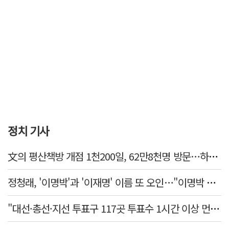
정치 기사
文의 평산책방 개점 1천200일, 62만8천명 방문…하루 평균 500명↑
정청래, '이명박'과 '이재명' 이름 또 오인…"이명박 대통령 임기안에 반도체 제품 출시"
"대선·총선·지선 투표구 117곳 투표수 1시간 이상 먼저 입력"