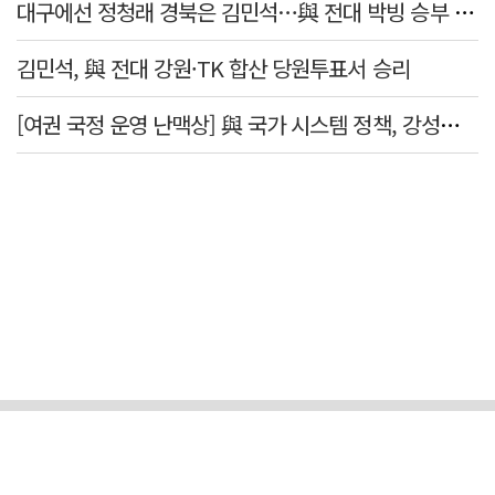
대구에선 정청래 경북은 김민석…與 전대 박빙 승부 이어간다
김민석, 與 전대 강원·TK 합산 당원투표서 승리
[여권 국정 운영 난맥상] 與 국가 시스템 정책, 강성층 결집에 의존