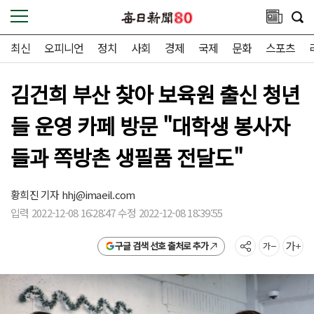
최신
오피니언
정치
사회
경제
국제
문화
스포츠
김건희 부산 찾아 보육원 출신 청년
들 운영 카페 방문 "대학생 봉사자
들과 쪽방촌 생필품 전달도"
황희진 기자
hhj@imaeil.com
입력 2022-12-08 16:28:47 수정 2022-12-08 18:39:55
구글 검색 선호 출처로 추가