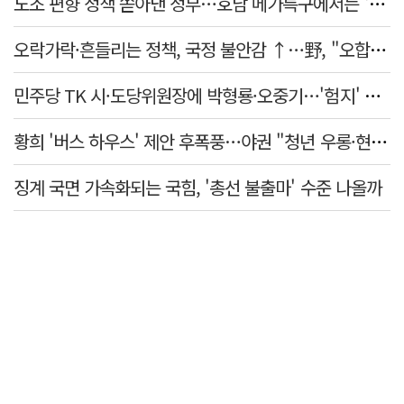
노조 편향 정책 쏟아낸 정부…호남 메가특구에서는 '반노조'?
오락가락·흔들리는 정책, 국정 불안감 ↑…野, "오합지졸"
민주당 TK 시·도당위원장에 박형룡·오중기…'험지' 총선 이끈다
황희 '버스 하우스' 제안 후폭풍…야권 "청년 우롱·현실 괴리" 총공세
징계 국면 가속화되는 국힘, '총선 불출마' 수준 나올까