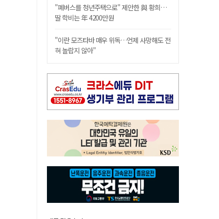
"폐버스를 청년주택으로" 제안한 與 황희…
딸 학비는 年 4200만원
"이란 모즈타바 매우 위독…언제 사망해도 전
혀 놀랍지 않아"