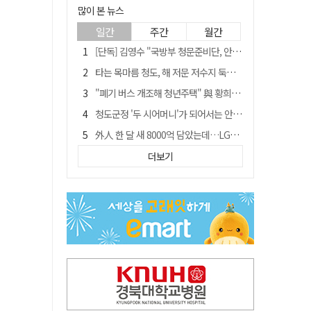
많이 본 뉴스
일간
주간
월간
[단독] 김영수 "국방부 청문준비단, 안규백 탈영 알고있었다"
타는 목마름 청도, 해 저문 저수지 둑에 군수가 서 있었다
"폐기 버스 개조해 청년주택" 與 황희…'딸 학비는 年 4200만원'
청도군정 '두 시어머니'가 되어서는 안된다
外人 한 달 새 8000억 담았는데…LG이노텍 목표주가는 왜 엇갈릴까
임시휴업 들어갔던 홈플러스 영주점, 7일 영업 재개…지하 1층만 운영
더보기
신세계사이먼, 대구 아울렛 토지매매 계약 체결… 사업 본궤도
SK하이닉스, 주당 375원 분기 배당 공시…"3분기 중 주주환원 방안 확정"
이의준 전 경북도 새마을봉사과장, 제28대 울릉군 부군수 취임
"상법개정해도 주주가 '봉'"…하이닉스 솔리다임 상장설에 술렁[개미와글와글]