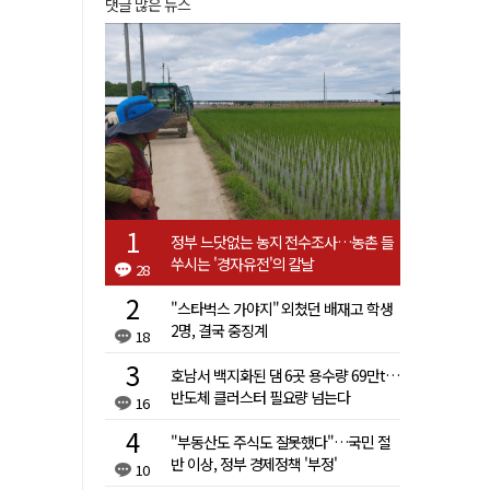
댓글 많은 뉴스
정부 느닷없는 농지 전수조사…농촌 들
쑤시는 '경자유전'의 칼날
28
"스타벅스 가야지" 외쳤던 배재고 학생
2명, 결국 중징계
18
호남서 백지화된 댐 6곳 용수량 69만t…
반도체 클러스터 필요량 넘는다
16
"부동산도 주식도 잘못했다"…국민 절
반 이상, 정부 경제정책 '부정'
10