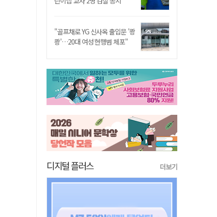
린이집 교사 2명 검찰 송치
"골프채로 YG 신사옥 출입문 '쾅
쾅'…20대 여성 현행범 체포"
디지털 플러스
더보기