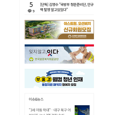
[단독] 김영수 "국방부 청문준비단, 안규
백 탈영 알고있었다"
9
이슈&뉴스
"3세 아동 학대"…대구 북구 어