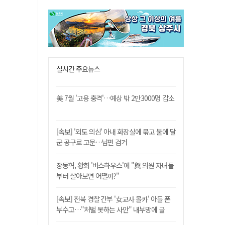
실시간 주요뉴스
美 7월 '고용 충격'…예상 밖 2만3000명 감소
[속보] '외도 의심' 아내 화장실에 묶고 불에 달
군 공구로 고문…남편 검거
장동혁, 황희 '버스하우스'에 "與 의원 자녀들
부터 살아보면 어떨까?"
[속보] 전북 경찰 간부 '女교사 몰카' 아들 폰
부수고…"처벌 못하는 사안" 내부망에 글