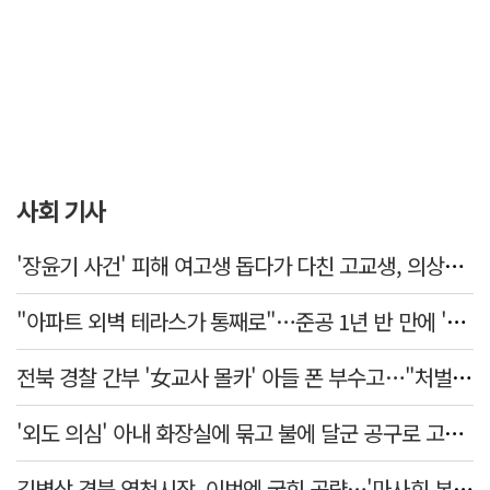
사회 기사
'장윤기 사건' 피해 여고생 돕다가 다친 고교생, 의상자 인정
"아파트 외벽 테라스가 통째로"…준공 1년 반 만에 '아찔 사고'
전북 경찰 간부 '女교사 몰카' 아들 폰 부수고…"처벌 못하는 사안" 내부망에 글
'외도 의심' 아내 화장실에 묶고 불에 달군 공구로 고문…남편 검거
김병삼 경북 영천시장, 이번엔 국회 공략…'마사회 본사 이전·광역교통망 확충' 요청