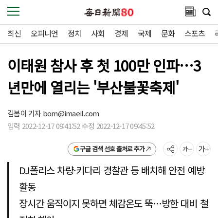
최신
오피니언
정치
사회
경제
국제
문화
스포츠
이태원 참사 후 첫 100만 인파…3
년만에 열리는 '부산불꽃축제'
김봄이 기자
bom@imaeil.com
입력 2022-12-17 09:41:52 수정 2022-12-17 09:45:52
구글 검색 선호 출처로 추가
DJ폴리스 차량·키다리 경찰관 등 배치해 안전 예방
활동
장시간 움직이지 못하면 체감온도 뚝…방한 대비 철