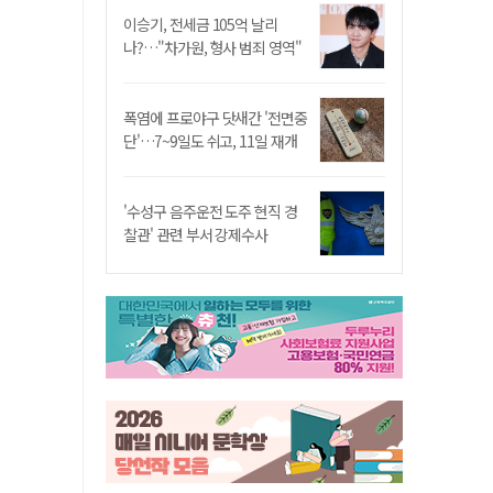
이승기, 전세금 105억 날리
나?…"차가원, 형사 범죄 영역"
폭염에 프로야구 닷새간 '전면중
단'…7~9일도 쉬고, 11일 재개
'수성구 음주운전 도주 현직 경
찰관' 관련 부서 강제수사