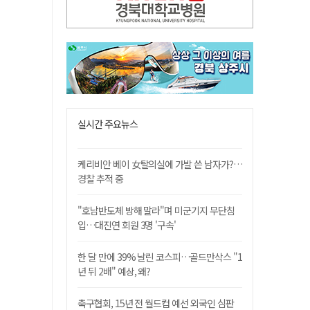
실시간 주요뉴스
케리비안 베이 女탈의실에 가발 쓴 남자가?…
경찰 추적 중
"호남반도체 방해 말라"며 미군기지 무단침
입…대진연 회원 3명 '구속'
한 달 만에 39% 날린 코스피…골드만삭스 "1
년 뒤 2배" 예상, 왜?
축구협회, 15년 전 월드컵 예선 외국인 심판