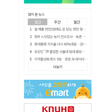
많이 본 뉴스
일간
주간
월간
월 매출 9천만원에도 문 닫는 영양 젖소농장… "일할 사람이 없어"
정부 느닷없는 농지 전수조사…농촌 들쑤시는 '경자유전'의 칼날
李대통령 지지율 다시 40%대로…20대는 18.8%p 급락
유승민 "尹 졸업한 서울대 법대·충암고도 없애야"…李 육사 통합 직격
지역활성화 펀드 9호…포항 AI 데이터센터에 6천억 투입
국민 51.9% "李 대통령 재판 재개 필요하다"
더보기
[농지 전수조사 폐해] 농지값도 흔들리나…"도지 막히면 헐값 매물 나올 수도"
경북 영천시, 9월부터 11월까지 반값 여행 혜택 제공
아쉬운 태클
'솔리다임 IPO 추진설' SK하이닉스, 주가 9% 급락