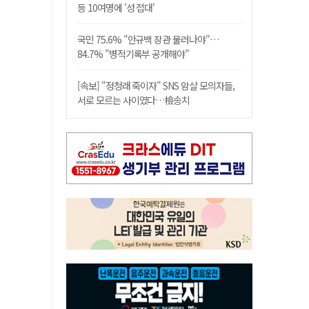
등 10여명에 '성 접대'
국민 75.6% "안규백 장관 물러나야"…
84.7% "병적기록부 공개해야"
[속보] "정청래 죽이자" SNS 암살 모의자들,
서로 모르는 사이였다…檢송치