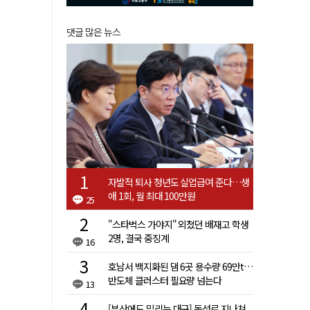
댓글 많은 뉴스
자발적 퇴사 청년도 실업급여 준다…생
애 1회, 월 최대 100만원
25
"스타벅스 가야지" 외쳤던 배재고 학생
2명, 결국 중징계
16
호남서 백지화된 댐 6곳 용수량 69만t…
반도체 클러스터 필요량 넘는다
13
[부산에도 밀리는 대구] 동성로 지나쳐