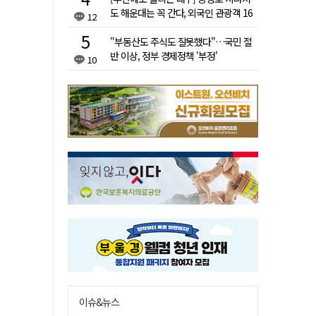
도 해운대는 꼭 간다, 외국인 관광객 16
12
배 차이
"부동산도 주식도 잘못했다"…국민 절
반 이상, 정부 경제정책 '부정'
10
이슈&뉴스