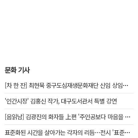
문화 기사
[차 한 잔] 최현묵 중구도심재생문화재단 신임 상임이사 "서문시장·경상감영 등 지역 자원 활용…문화의 일상화"
'인간시장' 김홍신 작가, 대구도서관서 특별 강연
[음읽남] 김광진의 화자들 上편 '주인공보다 마음을 쓴 사람'
표준화된 시간을 살아가는 각자의 리듬…전시 '표준시차'