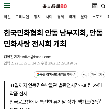
최신
오피니언
정치
사회
경제
국제
문화
스포츠
한국민화협회 안동 남부지회, 안동
민화사랑 전시회 개최
김영진 기자
solive@imaeil.com
입력 2022-12-29 17:24:55 수정 2022-12-29 18:20:57
구글 검색 선호 출처로 추가
31일까지 안동민속박물관 별관전시장…회원 29명
작품 전시
전국공모전에서 특선한 류기남 작가 '책가도(2폭)'