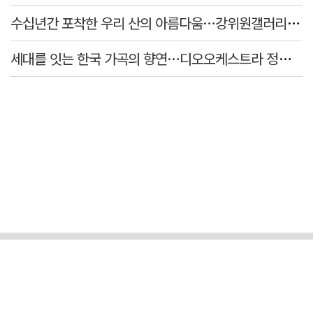
수십년간 포착한 우리 산의 아름다움…강위원갤러리 '팔공·지리展' 개최
세대를 잇는 한국 가곡의 향연…디오오케스트라 정기연주회 '노래의 날개 위에'