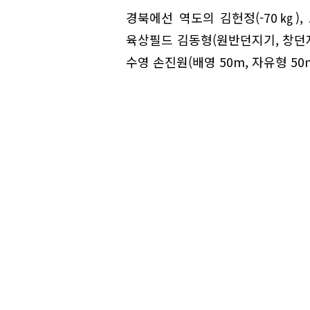
경북에선 역도의 김헌정(-70㎏), 
육상필드 김동형(원반던지기, 창던지기
수영 손진원(배영 50m, 자유형 50