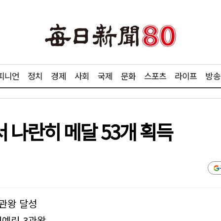
피니언
정치
경제
사회
국제
문화
스포츠
라이프
방송
 나란히 메달 53개 획득
3관왕 달성
최예린 3관왕