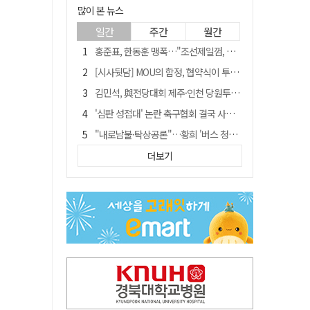
많이 본 뉴스
일간
주간
월간
홍준표, 한동훈 맹폭…"조선제일껌, 권력에 살고 권력에 죽었다"
[시사뒷담] MOU의 함정, 협약식이 투자 확정은 아니긴 해
김민석, 與전당대회 제주·인천 당원투표서 승리…누적 득표는 '초박빙'
'심판 성접대' 논란 축구협회 결국 사과…"깊이 반성, 쇄신하겠다"
"내로남불·탁상공론"…황희 '버스 청년주택' 제안에 與 내부서도 쓴소리
"경로당 통장에 비밀번호가 적혀 있다"…전국 돌며 경로당 13곳 턴 30대 구속
더보기
"침대에 결박, 탈진"…평생 교회서 산 11세 남아, 병원 이송 끝 숨져
예안향교 대성전, '국가지정 보물로 지정'
휠체어 환자 발로 밀어 숨지게 한 70대 간병인…2심도 집행유예
박권현 청도군수, 국무총리에 "청도 물 공급 최대 3만t 늘려달라"