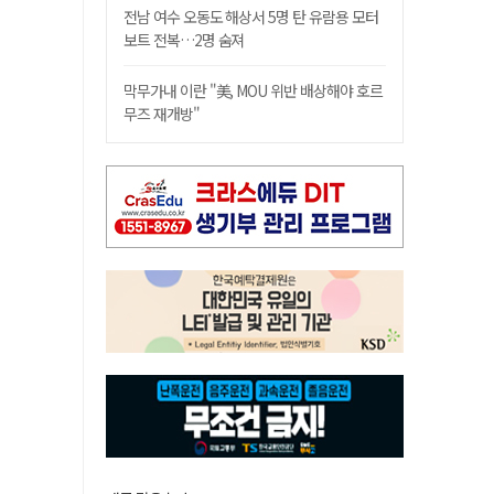
전남 여수 오동도 해상서 5명 탄 유람용 모터
보트 전복…2명 숨져
막무가내 이란 "美, MOU 위반 배상해야 호르
무즈 재개방"