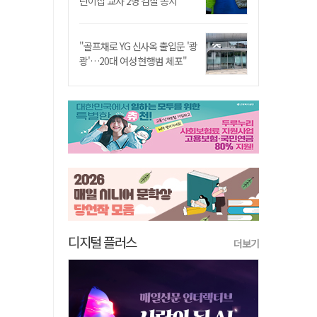
린이집 교사 2명 검찰 송치
"골프채로 YG 신사옥 출입문 '쾅
쾅'…20대 여성 현행범 체포"
디지털 플러스
더보기