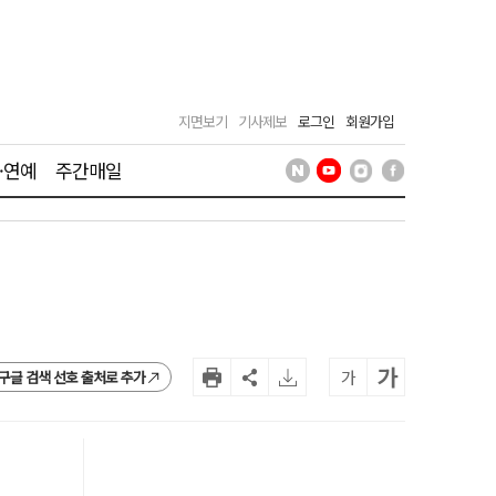
지면보기
기사제보
로그인
회원가입
·연예
주간매일
가
가
구글 검색 선호 출처로 추가