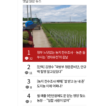
댓글 많은 뉴스
정부 느닷없는 농지 전수조사…농촌 들
쑤시는 '경자유전'의 칼날
32
[단독] 김영수 "국방부 청문준비단, 안규
백 탈영 알고있었다"
11
[농지 전수조사 폐해] '쌀 받고 논 내 준'
도지농 이제 어쩌나?
8
월 매출 9천만원에도 문 닫는 영양 젖소
농장… "일할 사람이 없어"
7