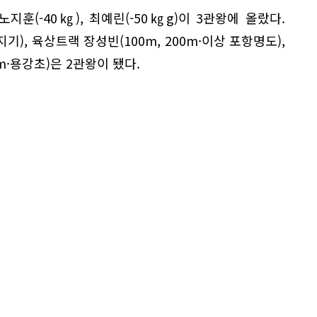
노지훈(-40㎏), 최예린(-50㎏g)이 3관왕에 올랐다.
), 육상트랙 장성빈(100m, 200m·이상 포항명도),
m·용강초)은 2관왕이 됐다.