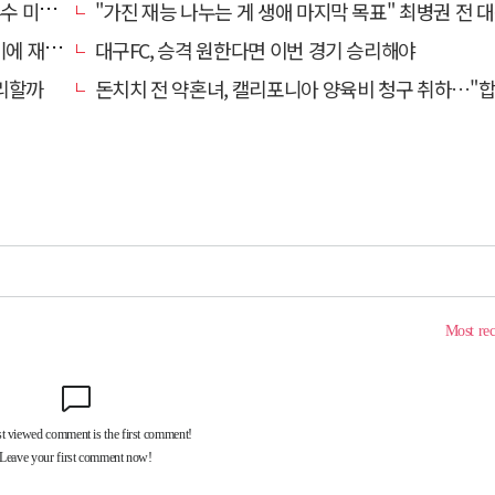
리 영입
"가진 재능 나누는 게 생애 마지막 목표" 최병권 전 대구체고 복싱 
 재정비
대구FC, 승격 원한다면 이번 경기 승리해야
리할까
돈치치 전 약혼녀, 캘리포니아 양육비 청구 취하…"합의로 해