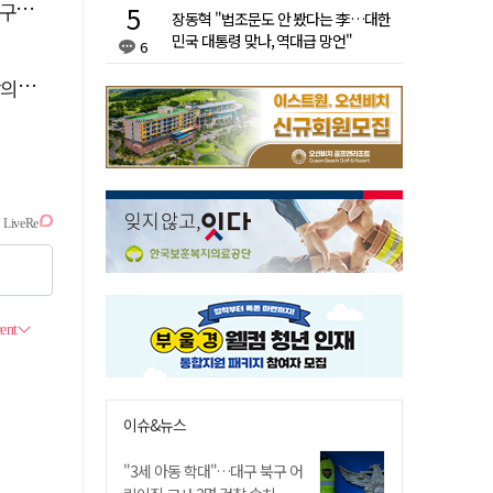
감독
장동혁 "법조문도 안 봤다는 李…대한
민국 대통령 맞나, 역대급 망언"
6
결"
이슈&뉴스
"3세 아동 학대"…대구 북구 어