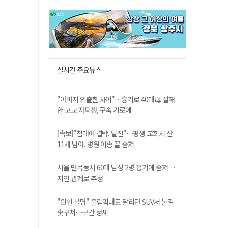
실시간 주요뉴스
"아버지 외출한 사이"…흉기로 40대母 살해
한 고교 자퇴생, 구속 기로에
[속보]"침대에 결박, 탈진"…평생 교회서 산
11세 남아, 병원 이송 끝 숨져
서울 면목동서 60대 남성 2명 흉기에 숨져…
지인 관계로 추정
"원인 불명" 올림픽대로 달리던 SUV서 불길
솟구쳐…구간 정체